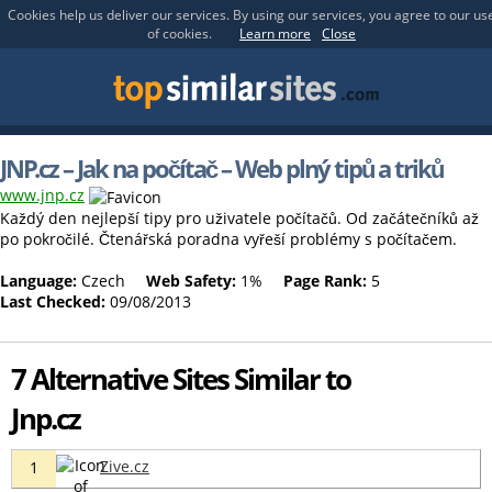
Cookies help us deliver our services. By using our services, you agree to our us
of cookies.
Learn more
Close
JNP.cz – Jak na počítač – Web plný tipů a triků
www.jnp.cz
Každý den nejlepší tipy pro uživatele počítačů. Od začátečníků až
po pokročilé. Čtenářská poradna vyřeší problémy s počítačem.
Language:
Czech
Web Safety:
1%
Page Rank:
5
Last Checked:
09/08/2013
7 Alternative Sites Similar to
Jnp.cz
Zive.cz
1