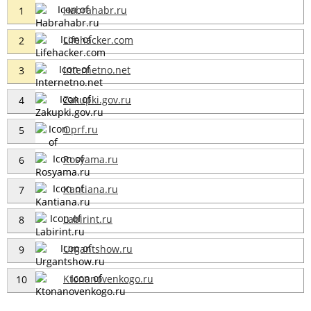
Habrahabr.ru
1
Lifehacker.com
2
Internetno.net
3
Zakupki.gov.ru
4
Oprf.ru
5
Rosyama.ru
6
Kantiana.ru
7
Labirint.ru
8
Urgantshow.ru
9
Ktonanovenkogo.ru
10