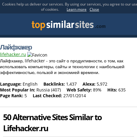
Cookies help us deliver our services. By using our services, you agree to our us
of cookies.
Learn more
Close
Лайфхакер
lifehacker.ru
Лайфхакер, lifehacker - это сайт о продуктивности, о том, как
использовать компьютеры, сайты и технологии с наибольшей
эффективностью, пользой и экономией времени.
Language:
English
Backlinks:
1,437
Alexa:
5,972
Most Popular In:
Russia (407)
Web Safety:
89%
Hits:
635
Page Rank:
5
Last Checked:
27/01/2014
50 Alternative Sites Similar to
Lifehacker.ru