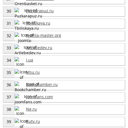
Puzkarapuz.ru
30
Tbiliskaya.ru
31
Joomla-master.org
32
Artlebedev.ru
33
I.ua
34
Msu.ru
35
Bookchamber.ru
36
Joomfans.com
37
Ng.ru
38
Rutv.ru
39