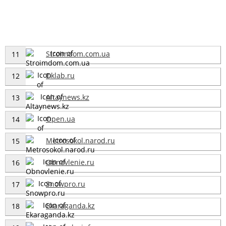
Stroimdom.com.ua
11
Dklab.ru
12
Altaynews.kz
13
Open.ua
14
Metrosokol.narod.ru
15
Obnovlenie.ru
16
Snowpro.ru
17
Ekaraganda.kz
18