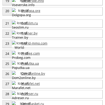
Vseverske.info
19
Dolgopa.org
20
Seoslim.ru
21
Trainer.by
22
World-mmo.com
23
Probeg.com
24
Poputka.ua
25
Dom2online.by
26
Marafet.net
27
Adreser.ru
28
Orenbasket.ru
29