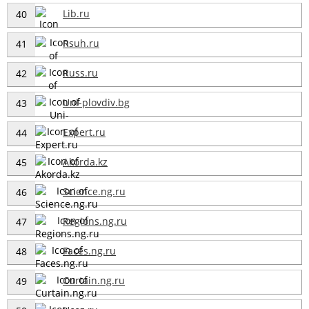
Lib.ru
40
Rsuh.ru
41
Russ.ru
42
Uni-plovdiv.bg
43
Expert.ru
44
Akorda.kz
45
Science.ng.ru
46
Regions.ng.ru
47
Faces.ng.ru
48
Curtain.ng.ru
49