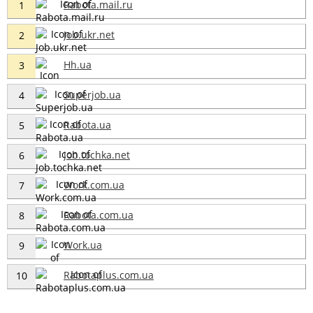
Rabota.mail.ru
1
Job.ukr.net
2
Hh.ua
3
Superjob.ua
4
Rabota.ua
5
Job.tochka.net
6
Work.com.ua
7
Rabota.com.ua
8
Work.ua
9
Rabotaplus.com.ua
10