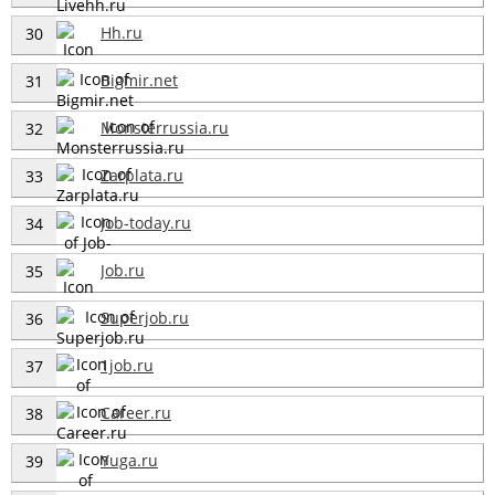
Hh.ru
30
Bigmir.net
31
Monsterrussia.ru
32
Zarplata.ru
33
Job-today.ru
34
Job.ru
35
Superjob.ru
36
1job.ru
37
Career.ru
38
Yuga.ru
39