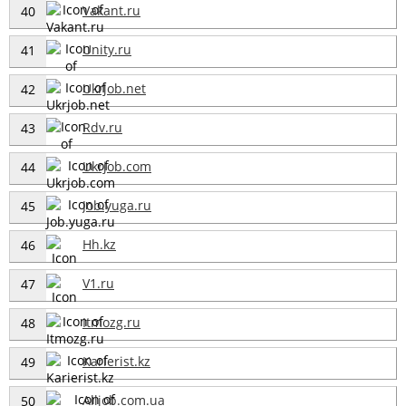
Vakant.ru
40
Unity.ru
41
Ukrjob.net
42
Rdv.ru
43
Ukrjob.com
44
Job.yuga.ru
45
Hh.kz
46
V1.ru
47
Itmozg.ru
48
Karierist.kz
49
Alljob.com.ua
50