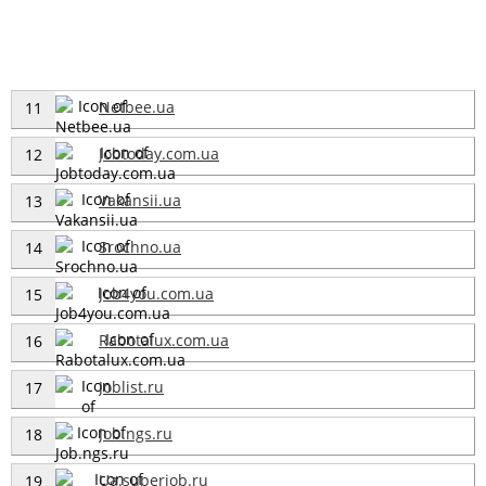
Netbee.ua
11
Jobtoday.com.ua
12
Vakansii.ua
13
Srochno.ua
14
Job4you.com.ua
15
Rabotalux.com.ua
16
Joblist.ru
17
Job.ngs.ru
18
Ua.superjob.ru
19