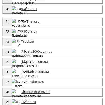
Rabota.ru
20
Vacansia.ru
21
Rabota.by
22
Trud.ua
23
Rabota2000.com.ua
24
Jobportal.com.ua
25
Freelance.com.ua
26
Kem-rabota.ru
27
Rabota.kharkov.ua
28
Livehh.ru
29