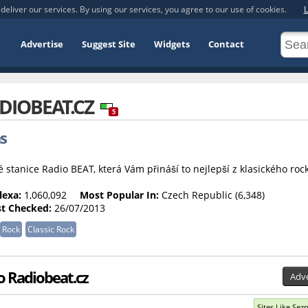
deliver our services. By using our services, you agree to our use of cookies.
L
Advertise
Suggest Site
Widgets
Contact
DIOBEAT.CZ
5
ás
é stanice Radio BEAT, která Vám přináší to nejlepší z klasického roc
lexa:
1,060,092
Most Popular In:
Czech Republic (6,348)
st Checked:
26/07/2013
Rock
Classic Rock
to Radiobeat.cz
Adve
Sites Like Sez