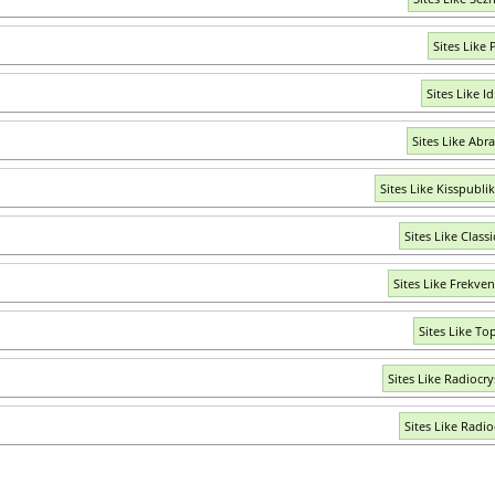
Sites Like 
Sites Like I
Sites Like Abra
Sites Like Kisspubli
Sites Like Class
Sites Like Frekven
Sites Like Top
Sites Like Radiocry
Sites Like Radio