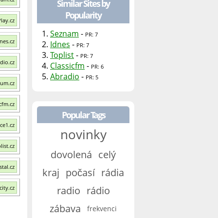
Similar Sites by
Popularity
Play.cz
1.
Seznam
-
PR: 7
dnes.cz
2.
Idnes
-
PR: 7
3.
Toplist
-
PR: 7
dio.cz
4.
Classicfm
-
PR: 6
5.
Abradio
-
PR: 5
kum.cz
icfm.cz
Popular Tags
ce1.cz
novinky
list.cz
dovolená
celý
stal.cz
kraj
počasí
rádia
city.cz
radio
rádio
zábava
frekvenci