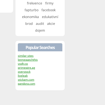
frekvence
firmy
fapturbo
facebook
ekonomika
edukativní
brod
audit
akcie
dojem
Popular Searches
similar sites
letmewatchthis
vodly.to
primewire.ag
overstock
liveleak
stickam.com
pandora.com