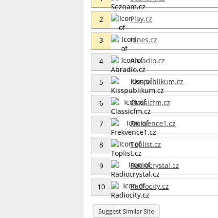
Play.cz
2
Idnes.cz
3
Abradio.cz
4
Kisspublikum.cz
5
Classicfm.cz
6
Frekvence1.cz
7
Toplist.cz
8
Radiocrystal.cz
9
Radiocity.cz
10
Suggest Similar Site