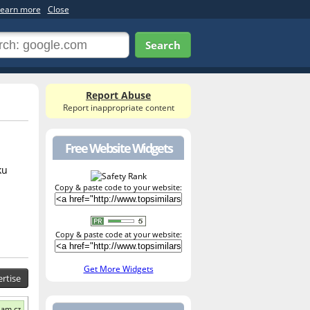
earn more
Close
Search
Report Abuse
Report inappropriate content
Free Website Widgets
ku
Copy & paste code to your website:
Copy & paste code at your website:
Get More Widgets
rtise
nam.cz