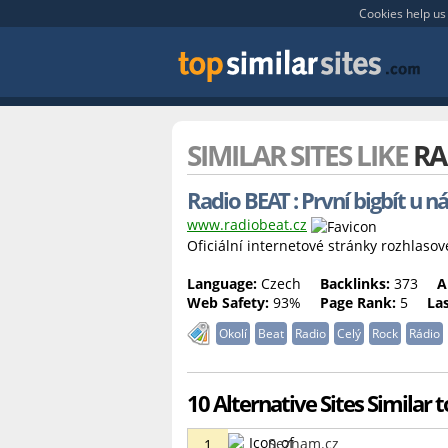
Cookies help us 
SIMILAR SITES LIKE
RA
Radio BEAT : První bigbít u n
www.radiobeat.cz
Oficiální internetové stránky rozhlasov
Language:
Czech
Backlinks:
373
A
Web Safety:
93%
Page Rank:
5
La
Okolí
Beat
Radio
Celý
Rock
Rádio
10 Alternative Sites Similar 
Seznam.cz
1