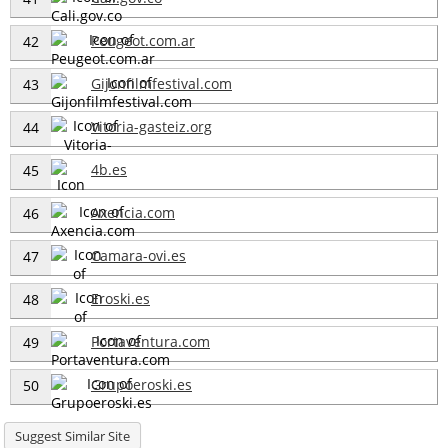
Peugeot.com.ar
42
Gijonfilmfestival.com
43
Vitoria-gasteiz.org
44
4b.es
45
Axencia.com
46
Camara-ovi.es
47
Eroski.es
48
Portaventura.com
49
Grupoeroski.es
50
Suggest Similar Site