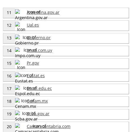
Argentina.gov.ar
11
Ual.es
12
Gobierno.pr
13
Impo.com.uy
14
Pr.gov
15
Eustat.es
16
Espol.edu.ec
17
Cenam.mx
18
Scba.gov.ar
19
Camaracantabria.com
20