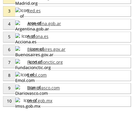
Red.es
3
Argentina.gob.ar
4
Acciona.es
5
Buenosaires.gov.ar
6
Fundacionctic.org
7
Emol.com
8
Diariovasco.com
9
Imss.gob.mx
10