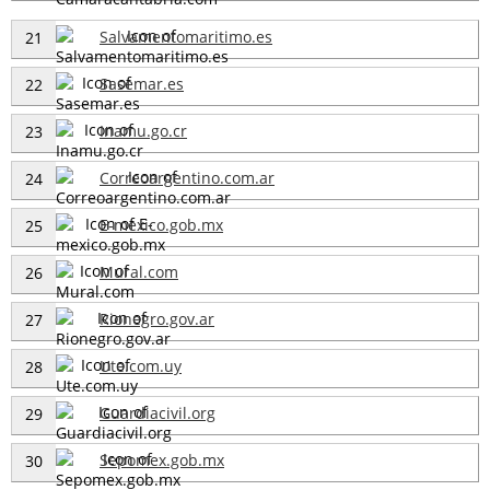
Salvamentomaritimo.es
21
Sasemar.es
22
Inamu.go.cr
23
Correoargentino.com.ar
24
E-mexico.gob.mx
25
Mural.com
26
Rionegro.gov.ar
27
Ute.com.uy
28
Guardiacivil.org
29
Sepomex.gob.mx
30