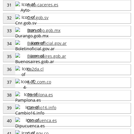
Ayto-caceres.es
31
Cnr.gob.sv
32
Durango.gob.mx
33
Boletinoficial.gov.ar
34
Buenosaires.gob.ar
35
La2da.cl
36
4-72.com.co
37
Pamplona.es
38
Cambio16.info
39
Dipucuenca.es
40
Cali.gov.co
41