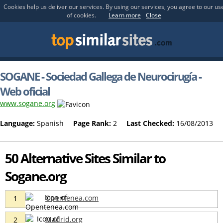
Cookies help us deliver our services. By using our services, you agree to our us
of cookies.
Learn more
Close
SOGANE - Sociedad Gallega de Neurocirugía -
Web oficial
www.sogane.org
Language:
Spanish
Page Rank:
2
Last Checked:
16/08/2013
50 Alternative Sites Similar to
Sogane.org
Opentenea.com
1
Madrid.org
2