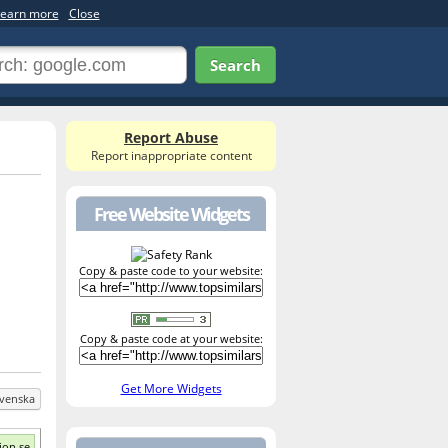
earn more
Close
Search
Report Abuse
Report inappropriate content
Free Website Widgets
Copy & paste code to your website:
Copy & paste code at your website:
Get More Widgets
venska
ion.se