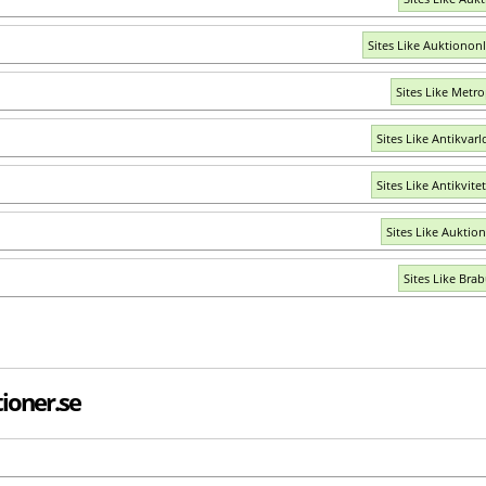
Sites Like Auktiononl
Sites Like Metro
Sites Like Antikvarl
Sites Like Antikvite
Sites Like Auktion
Sites Like Bra
ioner.se