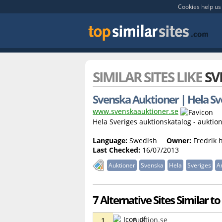
Cookies help us 
SIMILAR SITES LIKE
SV
Svenska Auktioner | Hela Sv
www.svenskaauktioner.se
Hela Sveriges auktionskatalog - auktion
Language:
Swedish
Owner:
Fredrik 
Last Checked:
16/07/2013
Auktioner
Svenska
Hela
Sveriges
An
7 Alternative Sites Similar 
Auktion.se
1