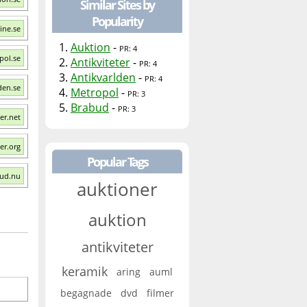
Similar Sites by
Popularity
ine.se
1.
Auktion
-
PR: 4
pol.se
2.
Antikviteter
-
PR: 4
3.
Antikvarlden
-
PR: 4
den.se
4.
Metropol
-
PR: 3
5.
Brabud
-
PR: 3
ter.net
er.org
Popular Tags
bud.nu
auktioner
auktion
antikviteter
keramik
aring
auml
begagnade
dvd
filmer