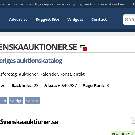
deliver our services. By using our services, you agree to our use of cookies.
L
Advertise
Suggest Site
Widgets
Contact
ENSKAAUKTIONER.SE
3
eriges auktionskatalog
sföretag, auktioner, kalender, konst, antikt
hed
Backlinks:
23
Alexa:
6,640,987
Page Rank:
3
tikt
Sverige
Svenska
to Svenskaauktioner.se
S
Sites Like Aukt