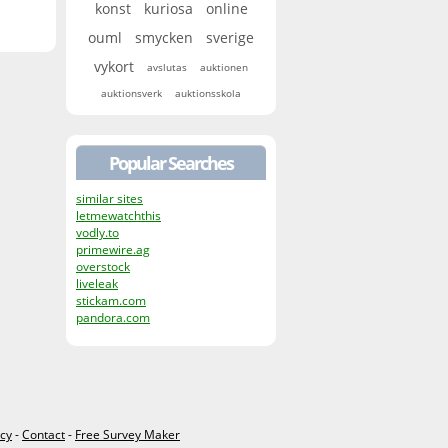
konst
kuriosa
online
ouml
smycken
sverige
vykort
avslutas
auktionen
auktionsverk
auktionsskola
Popular Searches
similar sites
letmewatchthis
vodly.to
primewire.ag
overstock
liveleak
stickam.com
pandora.com
icy
-
Contact
-
Free Survey Maker