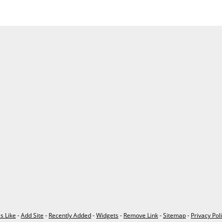
es Like
-
Add Site
-
Recently Added
-
Widgets
-
Remove Link
-
Sitemap
-
Privacy Pol