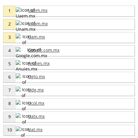
Uaem.mx
1
Unam.mx
2
Uam.mx
3
Google.com.mx
4
Anuies.mx
5
Ugto.mx
6
Udg.mx
7
Ucol.mx
8
Uatx.mx
9
Uat.mx
10