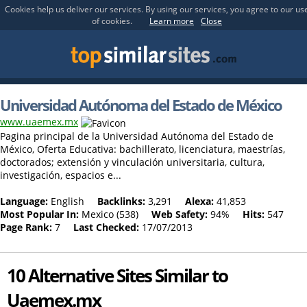
Cookies help us deliver our services. By using our services, you agree to our us
of cookies.
Learn more
Close
Universidad Autónoma del Estado de México
www.uaemex.mx
Pagina principal de la Universidad Autónoma del Estado de
México, Oferta Educativa: bachillerato, licenciatura, maestrías,
doctorados; extensión y vinculación universitaria, cultura,
investigación, espacios e...
Language:
English
Backlinks:
3,291
Alexa:
41,853
Most Popular In:
Mexico (538)
Web Safety:
94%
Hits:
547
Page Rank:
7
Last Checked:
17/07/2013
10 Alternative Sites Similar to
Uaemex.mx