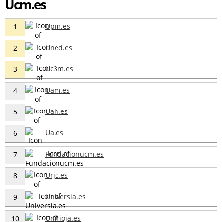
Ucm.es
Upm.es
1
Uned.es
2
Uc3m.es
3
Uam.es
4
Uah.es
5
Ua.es
6
Fundacionucm.es
7
Urjc.es
8
Universia.es
9
Unirioja.es
10