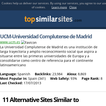
Cookies help us deliver our services. By using our services, you agree to our us
of cookies.
Learn more
Close
UCM-Universidad Complutense de Madrid
www.ucm.es
La Universidad Complutense de Madrid es una institución de
larga trayectoria y amplio reconocimiento social que aspira a
situarse entre las primeras universidades de Europa y a
consolidarse como centro de referencia para el continente
latinoamericano
Language:
Spanish
Backlinks:
23,984
Alexa:
8,869
Most Popular In:
Spain (341)
Web Safety:
93%
Page Rank:
8
Last Checked:
17/07/2013
11 Alternative Sites Similar to