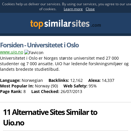
Cookies help us deliver our services. By using our services, you agree to our us
of cookies.
Learn more
Close
Forsiden - Universitetet i Oslo
www.uio.no
Universitetet i Oslo er Norges største universitet med 27 000
studenter og 7 000 ansatte. UiO har ledende forskningsmiljøer og
landets bredeste studietilbud.
Language:
Norwegian
Backlinks:
12,162
Alexa:
14,337
Most Popular In:
Norway (90)
Web Safety:
95%
Page Rank:
8
Last Checked:
26/07/2013
11 Alternative Sites Similar to
Uio.no