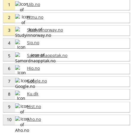
Uib.no
1
Ntnu.no
2
Studyinnorway.no
3
Sio.no
4
Samordnaopptak.no
5
Hio.no
6
Google.no
7
Ku.dk
8
Hist.no
9
Aho.no
10