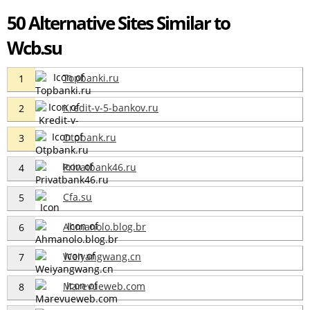
50 Alternative Sites Similar to
Wcb.su
Topbanki.ru
1
Kredit-v-5-bankov.ru
2
Otpbank.ru
3
Privatbank46.ru
4
Cfa.su
5
Ahmanolo.blog.br
6
Weiyangwang.cn
7
Marevueweb.com
8