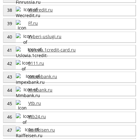
Wecredit.ru
38
Ff.ru
39
Vyberi-uslugi.ru
40
Uslovia.1credit-card.ru
41
9111.ru
42
Impexbank.ru
43
Mmbank.ru
44
Vtb.ru
45
Vtb24.ru
46
Raiffeisen.ru
47