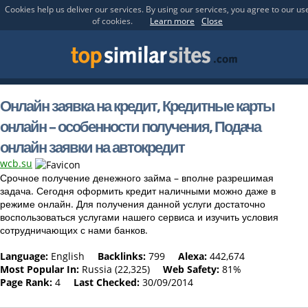
Cookies help us deliver our services. By using our services, you agree to our us
of cookies.
Learn more
Close
Онлайн заявка на кредит, Кредитные карты
онлайн – особенности получения, Подача
онлайн заявки на автокредит
wcb.su
Срочное получение денежного займа – вполне разрешимая
задача. Сегодня оформить кредит наличными можно даже в
режиме онлайн. Для получения данной услуги достаточно
воспользоваться услугами нашего сервиса и изучить условия
сотрудничающих с нами банков.
Language:
English
Backlinks:
799
Alexa:
442,674
Most Popular In:
Russia (22,325)
Web Safety:
81%
Page Rank:
4
Last Checked:
30/09/2014