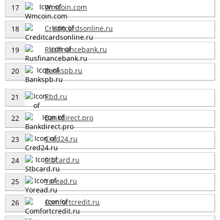
Wmcoin.com
17
Creditcardsonline.ru
18
Rusfinancebank.ru
19
Bankspb.ru
20
Rbd.ru
21
Bankdirect.pro
22
Cred24.ru
23
Stbcard.ru
24
Yoread.ru
25
Comfortcredit.ru
26