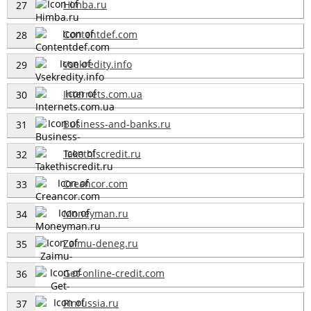
Himba.ru
27
Contentdef.com
28
Vsekredity.info
29
Internets.com.ua
30
Business-and-banks.ru
31
Takethiscredit.ru
32
Creancor.com
33
Moneyman.ru
34
Zaimu-deneg.ru
35
Get-online-credit.com
36
Finrussia.ru
37