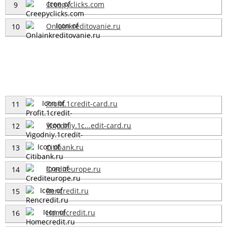
Creepyclicks.com
9
Onlainkreditovanie.ru
10
Profit.1credit-card.ru
11
Vigodniy.1c...edit-card.ru
12
Citibank.ru
13
Crediteurope.ru
14
Rencredit.ru
15
Homecredit.ru
16