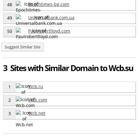
Epochtimes-bg.com
48
Universalbank.com.ua
49
Paulrobertlloyd.com
50
Suggest Similar Site
3 Sites with Similar Domain to Wcb.su
Wcb.ru
1
Wcb.com
2
Wcb.net
3