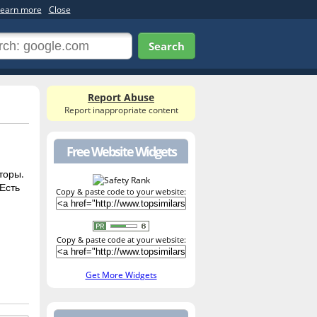
earn more
Close
Search
Report Abuse
Report inappropriate content
Free Website Widgets
торы.
Есть
Copy & paste code to your website:
Copy & paste code at your website:
Get More Widgets