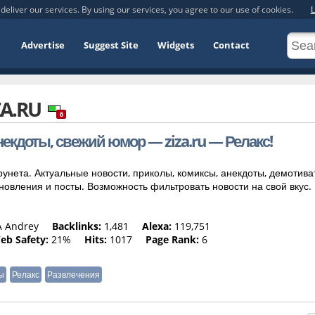
deliver our services. By using our services, you agree to our use of cookies.
L
Advertise
Suggest Site
Widgets
Contact
ZA.RU
6
некдоты, свежий юмор — ziza.ru — Релакс!
рунета. Актуальные новости, приколы, комиксы, анекдоты, демотива
овления и посты. Возможность фильтровать новости на свой вкус. 
A Andrey
Backlinks:
1,481
Alexa:
119,751
eb Safety:
21%
Hits:
1017
Page Rank:
6
ы
Релакс
Развлечения