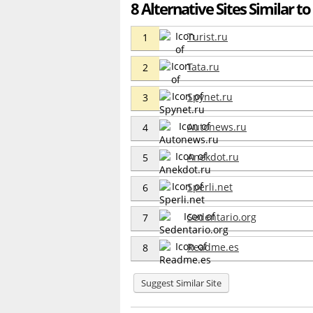
8 Alternative Sites Similar to
Turist.ru
1
Tata.ru
2
Spynet.ru
3
Autonews.ru
4
Anekdot.ru
5
Sperli.net
6
Sedentario.org
7
Readme.es
8
Suggest Similar Site