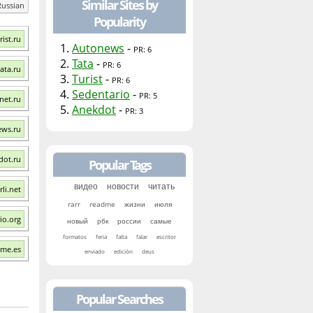
Similar Sites by
Russian
Popularity
rist.ru
1.
Autonews
-
PR: 6
2.
Tata
-
PR: 6
Tata.ru
3.
Turist
-
PR: 6
4.
Sedentario
-
PR: 5
net.ru
5.
Anekdot
-
PR: 3
ews.ru
dot.ru
Popular Tags
видео
новости
читать
rli.net
rarr
readme
жизни
июля
io.org
новый
рбк
россии
самые
formatos
feria
falta
falar
escritor
dme.es
enviado
edición
deus
Popular Searches