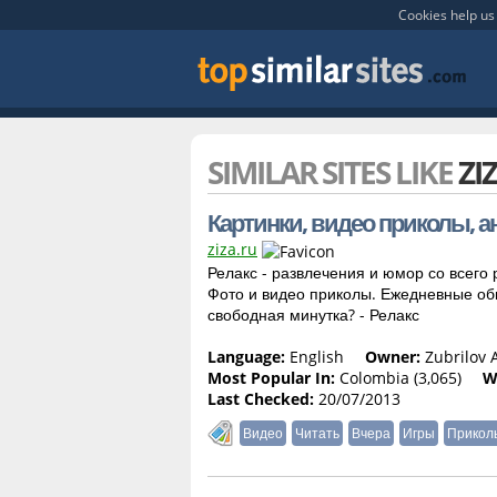
Cookies help us 
SIMILAR SITES LIKE
ZI
Картинки, видео приколы, а
ziza.ru
Релакс - развлечения и юмор со всего 
Фото и видео приколы. Ежедневные обн
свободная минутка? - Релакс
Language:
English
Owner:
Zubrilov 
Most Popular In:
Colombia (3,065)
W
Last Checked:
20/07/2013
Видео
Читать
Вчера
Игры
Прикол