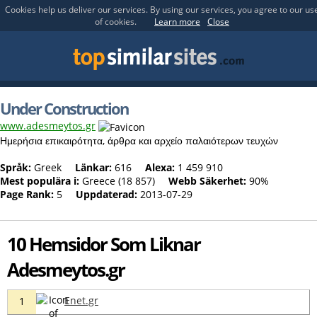
Cookies help us deliver our services. By using our services, you agree to our us
of cookies.
Learn more
Close
Under Construction
www.adesmeytos.gr
Ημερήσια επικαιρότητα, άρθρα και αρχείο παλαιότερων τευχών
Språk:
Greek
Länkar:
616
Alexa:
1 459 910
Mest populära i:
Greece (18 857)
Webb Säkerhet:
90%
Page Rank:
5
Uppdaterad:
2013-07-29
10 Hemsidor Som Liknar
Adesmeytos.gr
Enet.gr
1