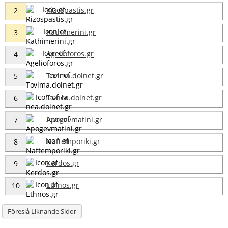
Rizospastis.gr
2
Kathimerini.gr
3
Agelioforos.gr
4
Tovima.dolnet.gr
5
Ta-nea.dolnet.gr
6
Apogevmatini.gr
7
Naftemporiki.gr
8
Kerdos.gr
9
Ethnos.gr
10
Föreslå Liknande Sidor