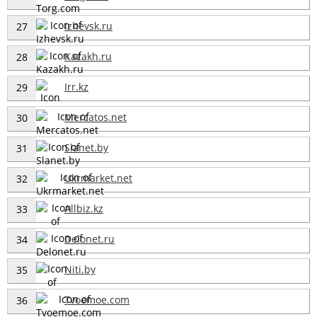
Izhevsk.ru
27
Kazakh.ru
28
Irr.kz
29
Mercatos.net
30
Slanet.by
31
Ukrmarket.net
32
Allbiz.kz
33
Delonet.ru
34
Niti.by
35
Tvoemoe.com
36