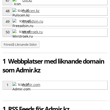
Olx.kz
47
Pulscen.kz
48
Freeadsin.ru
49
Mirstroek.ru
50
Föreslå Liknande Sidor
1 Webbplatser med liknande domain
som Admir.kz
Admir.com
1
1 RSS Feeds för Admir.kz