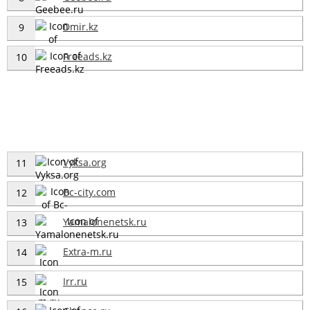
Dmir.kz
9
Freeads.kz
10
Vyksa.org
11
Bc-city.com
12
Yamalonenetsk.ru
13
Extra-m.ru
14
Irr.ru
15