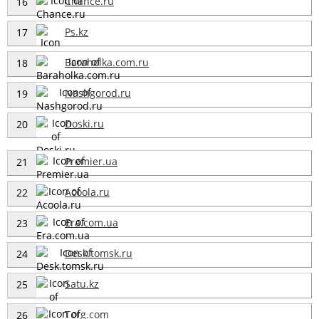
Chance.ru
16
Ps.kz
17
Baraholka.com.ru
18
Nashgorod.ru
19
Doski.ru
20
Premier.ua
21
Acoola.ru
22
Era.com.ua
23
Desk.tomsk.ru
24
Satu.kz
25
Torg.com
26