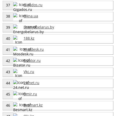
Gigados.ru
37
Okna.ua
38
Energobelarus.by
39
188.kz
40
Mosdesk.ru
41
Bizator.ru
42
Vkc.ru
43
24.net.ru
44
Dmir.ru
45
Besmart.kz
46