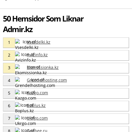
50 Hemsidor Som Liknar
Admir.kz
Vsesdelki.kz
1
Avizinfo.kz
2
Ekomissionka.kz
3
Grendelhosting.com
4
Kazgo.com
5
Boplus.kz
6
Ukrgo.com
7
Geebee.ru
8