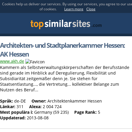
Cookies help us deliver our services. By using our services, you agree to our us
of cookies.
Learn more
Close
Architekten- und Stadtplanerkammer Hessen:
AK Hessen
www.akh.de
Kammern als Selbstverwaltungskörperschaften der Berufsstände
sind gerade im Hinblick auf Deregulierung, Flexibilität und
Subsidiarität zeitgemäßer denn je. Sie stehen für
Staatsentlastung..., die Vertretung... kollektiver Belange zum
Nutzen des Beruf...
Språk:
de-DE
Owner:
Architektenkammer Hessen
Länkar:
311
Alexa:
2 004 724
Mest populära i:
Germany (59 235)
Page Rank:
5
Uppdaterad:
2013-08-08