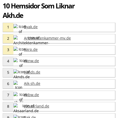
10 Hemsidor Som Liknar
Akh.de
Byak.de
1
Architektenkammer-mv.de
2
Akrp.de
3
Aknw.de
4
Aknds.de
5
Aik-sh.de
6
Akbw.de
7
Aksaarland.de
8
Bak.de
9