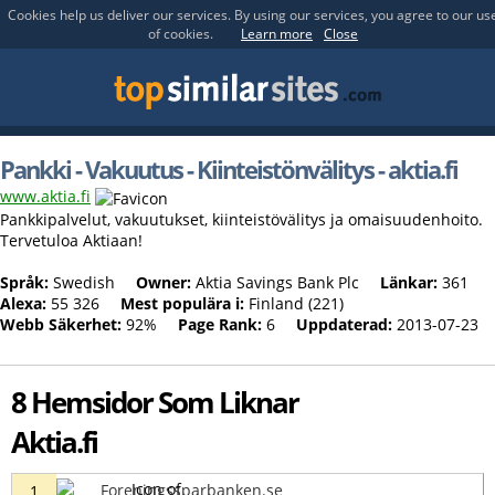
Cookies help us deliver our services. By using our services, you agree to our us
of cookies.
Learn more
Close
Pankki - Vakuutus - Kiinteistönvälitys - aktia.fi
www.aktia.fi
Pankkipalvelut, vakuutukset, kiinteistövälitys ja omaisuudenhoito.
Tervetuloa Aktiaan!
Språk:
Swedish
Owner:
Aktia Savings Bank Plc
Länkar:
361
Alexa:
55 326
Mest populära i:
Finland (221)
Webb Säkerhet:
92%
Page Rank:
6
Uppdaterad:
2013-07-23
8 Hemsidor Som Liknar
Aktia.fi
Foreningssparbanken.se
1