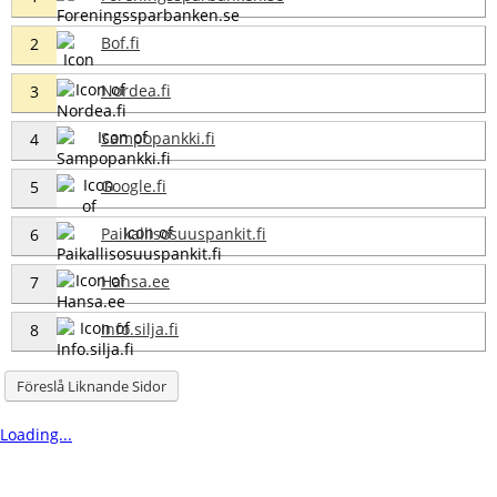
Bof.fi
2
Nordea.fi
3
Sampopankki.fi
4
Google.fi
5
Paikallisosuuspankit.fi
6
Hansa.ee
7
Info.silja.fi
8
Föreslå Liknande Sidor
Loading...