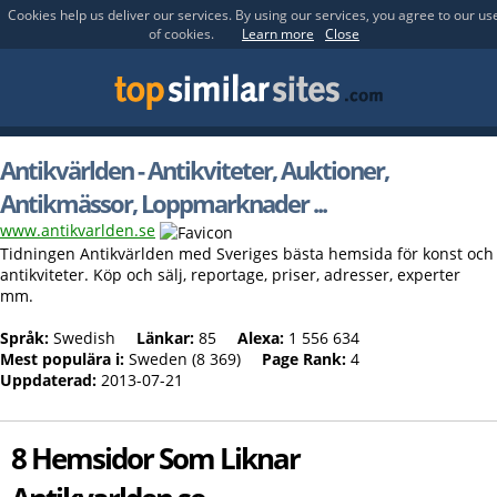
Cookies help us deliver our services. By using our services, you agree to our us
of cookies.
Learn more
Close
Antikvärlden - Antikviteter, Auktioner,
Antikmässor, Loppmarknader
...
www.antikvarlden.se
Tidningen Antikvärlden med Sveriges bästa hemsida för konst och
antikviteter. Köp och sälj, reportage, priser, adresser, experter
mm.
Språk:
Swedish
Länkar:
85
Alexa:
1 556 634
Mest populära i:
Sweden (8 369)
Page Rank:
4
Uppdaterad:
2013-07-21
8 Hemsidor Som Liknar