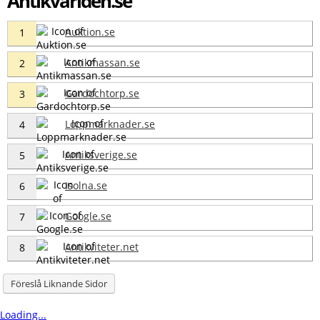
Antikvarlden.se
Auktion.se
1
Antikmassan.se
2
Gardochtorp.se
3
Loppmarknader.se
4
Antiksverige.se
5
Isolna.se
6
Google.se
7
Antikviteter.net
8
Föreslå Liknande Sidor
Loading...