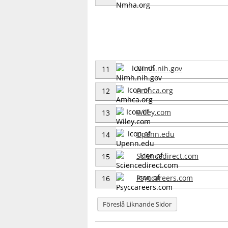
Nimh.nih.gov
11
Amhca.org
12
Wiley.com
13
Upenn.edu
14
Sciencedirect.com
15
Psyccareers.com
16
Föreslå Liknande Sidor