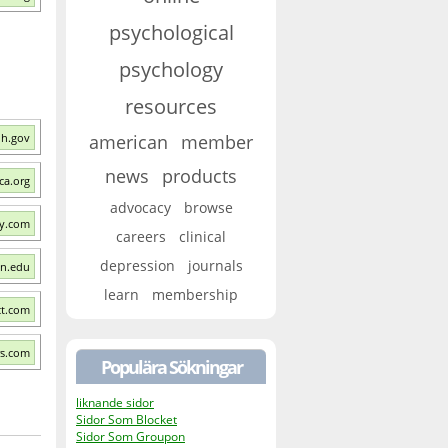
psychological
psychology
resources
ih.gov
american
member
news
products
ca.org
advocacy
browse
ey.com
careers
clinical
depression
journals
n.edu
learn
membership
ct.com
rs.com
Populära Sökningar
liknande sidor
Sidor Som Blocket
Sidor Som Groupon