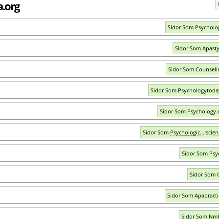
.org
Sidor Som Psycholo
Sidor Som Apasty
Sidor Som Counseli
Sidor Som Psychologytod
Sidor Som Psychology.
Sidor Som
Psychologic...lscien
Sidor Som Psy
Sidor Som 
Sidor Som Apapracti
Sidor Som Nm