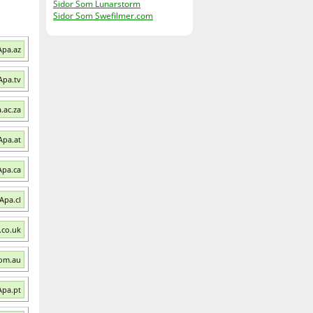
Sidor Som Lunarstorm
Sidor Som Swefilmer.com
Apa.az
Apa.tv
.ac.za
Apa.at
Apa.ca
Apa.cl
.co.uk
com.au
Apa.pt