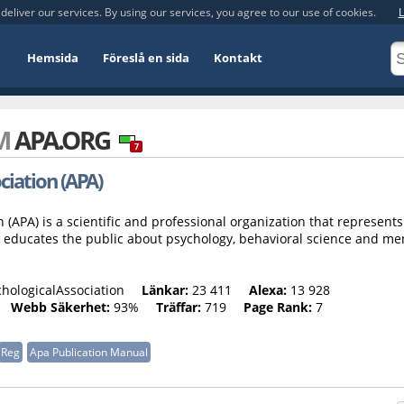
deliver our services. By using our services, you agree to our use of cookies.
L
Hemsida
Föreslå en sida
Kontakt
OM
APA.ORG
7
ciation (APA)
(APA) is a scientific and professional organization that represents
A educates the public about psychology, behavioral science and me
ologicalAssociation
Länkar:
23 411
Alexa:
13 928
Webb Säkerhet:
93%
Träffar:
719
Page Rank:
7
Reg
Apa Publication Manual