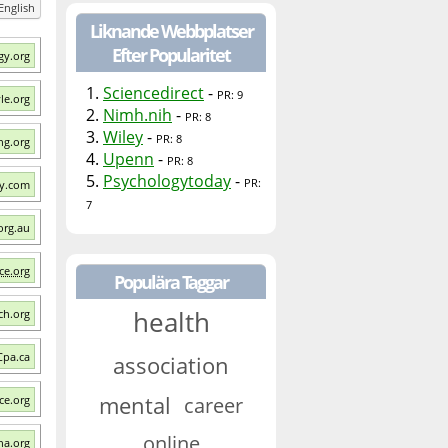
English
Liknande Webbplatser
Efter Popularitet
gy.org
1.
Sciencedirect
-
PR: 9
le.org
2.
Nimh.nih
-
PR: 8
3.
Wiley
-
PR: 8
ng.org
4.
Upenn
-
PR: 8
5.
Psychologytoday
-
PR:
ay.com
7
org.au
ce.org
Populära Taggar
health
ch.org
Cpa.ca
association
mental
career
ce.org
online
ha.org