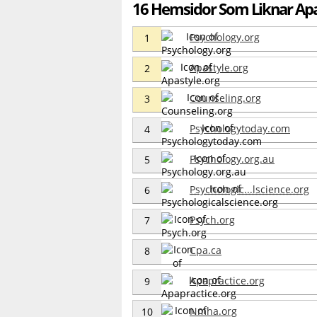
16 Hemsidor Som Liknar Apa
Psychology.org
1
Apastyle.org
2
Counseling.org
3
Psychologytoday.com
4
Psychology.org.au
5
Psychologic...lscience.org
6
Psych.org
7
Cpa.ca
8
Apapractice.org
9
Nmha.org
10