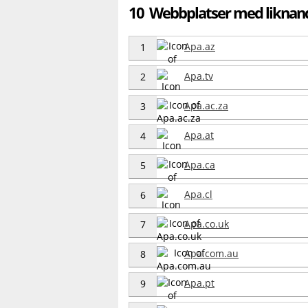
10 Webbplatser med liknan
Apa.az
1
Apa.tv
2
Apa.ac.za
3
Apa.at
4
Apa.ca
5
Apa.cl
6
Apa.co.uk
7
Apa.com.au
8
Apa.pt
9