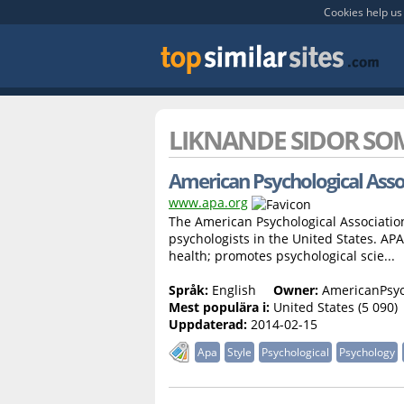
Cookies help us 
LIKNANDE SIDOR S
American Psychological Asso
www.apa.org
The American Psychological Association 
psychologists in the United States. AP
health; promotes psychological scie...
Språk:
English
Owner:
AmericanPsych
Mest populära i:
United States (5 090)
Uppdaterad:
2014-02-15
Apa
Style
Psychological
Psychology