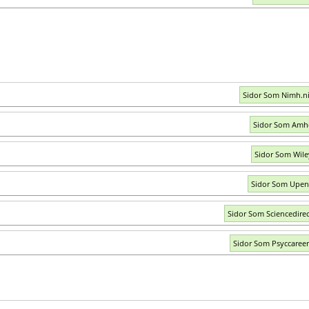
Sidor Som Nimh.n
Sidor Som Amh
Sidor Som Wil
Sidor Som Upen
Sidor Som Sciencedire
Sidor Som Psyccaree