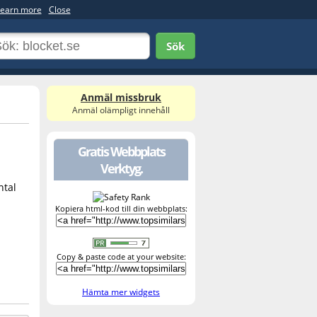
earn more
Close
Sök
Anmäl missbruk
Anmäl olämpligt innehåll
Gratis Webbplats
Verktyg.
ntal
Kopiera html-kod till din webbplats:
Copy & paste code at your website:
Hämta mer widgets