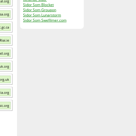
al.org
Sidor Som Blocket
Sidor Som Groupon
sa.org
Sidor Som Lunarstorm
Sidor Som Swefilmer.com
.gc.ca
iai.ie
tl.org
uk.org
org.uk
ia.org
ic.org