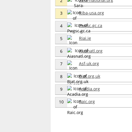
Sara-national.org
2
Riba-usa.org
3
Pwgsc.gc.ca
4
Riai.ie
5
Aiasnatl.org
6
Asf-uk.org
7
Biat.org.uk
8
Acadia.org
9
Raic.org
10