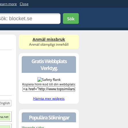
earn more
Close
Sök
Anmäl missbruk
Anmäl olämpligt innehåll
Gratis Webbplats
Verktyg.
Kopiera html-kod till din webbplats:
Hämta mer widgets
English
Populära Sökningar
ma.net
liknande sidor