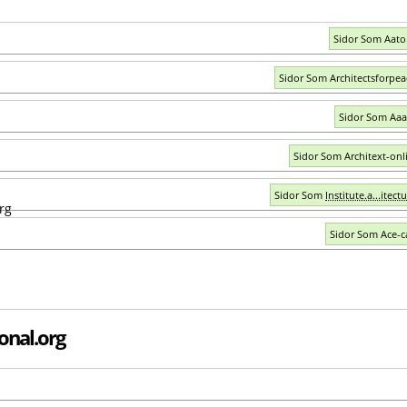
Sidor Som Aato
Sidor Som Architectsforpea
Sidor Som Aaa
Sidor Som Architext-onl
Sidor Som
Institute.a...itect
Sidor Som Ace-c
onal.org