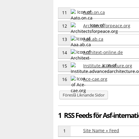
Aato.on.ca
11
Architectsforpeace.org
12
Aaa.ab.ca
13
Architext-online.de
14
Institute.a...itecture.org
15
Ace-cae.org
16
Föreslå Liknande Sidor
1 RSS Feeds för Asf-internati
Site Name » Feed
1