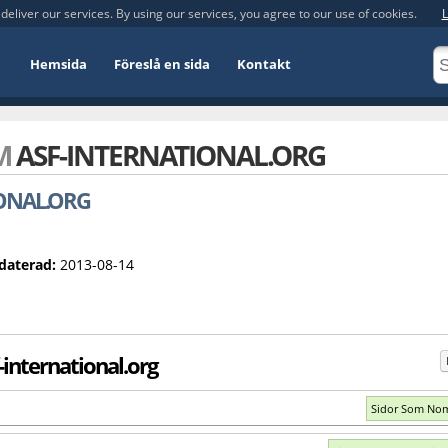
deliver our services. By using our services, you agree to our use of cookies.
L
Hemsida
Föreslå en sida
Kontakt
OM
ASF-INTERNATIONAL.ORG
IONAL.ORG
daterad:
2013-08-14
international.org
Sidor Som No