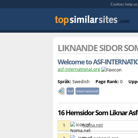
Cookies help us 
LIKNANDE SIDOR S
Welcome to ASF-INTERNAT
asf-international.org
Språk:
Swedish
Page Rank:
0
Upp
Asf
International
16 Hemsidor Som Liknar Asf-
Noma.net
1