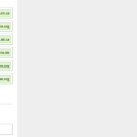
.on.ca
ce.org
.ab.ca
ine.de
ure.org
ae.org