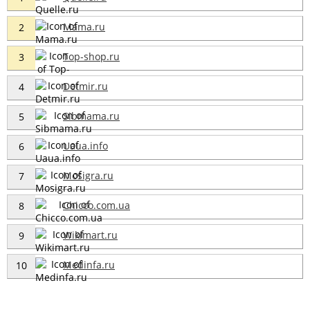
Mama.ru
2
Top-shop.ru
3
Detmir.ru
4
Sibmama.ru
5
Uaua.info
6
Mosigra.ru
7
Chicco.com.ua
8
Wikimart.ru
9
Medinfa.ru
10