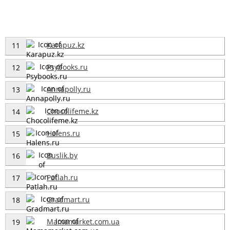
Karapuz.kz
11
Psybooks.ru
12
Annapolly.ru
13
Chocolifeme.kz
14
Halens.ru
15
Buslik.by
16
Patlah.ru
17
Gradmart.ru
18
Mamamarket.com.ua
19