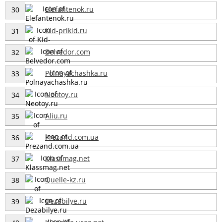
Elefantenok.ru
30
Kid-prikid.ru
31
Belvedor.com
32
Polnayachashka.ru
33
Neotoy.ru
34
Aliu.ru
35
Prezand.com.ua
36
Klassmag.net
37
Quelle-kz.ru
38
Dezabilye.ru
39