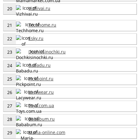
Vizhivai.ru
20
Techhome.ru
21
Esky.ru
22
Dochkisinochki.ru
23
Babadu.ru
24
Pickpoint.ru
25
Lacywear.ru
26
Toys.com.ua
27
Bababum.ru
28
Maria-online.com
29