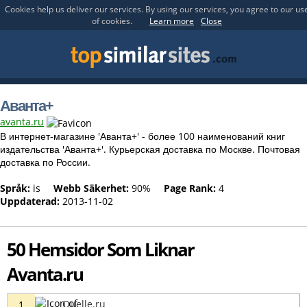
Cookies help us deliver our services. By using our services, you agree to our us
of cookies.
Learn more
Close
Аванта+
avanta.ru
В интернет-магазине 'Аванта+' - более 100 наименований книг
издательства 'Аванта+'. Курьерская доставка по Москве. Почтовая
доставка по России.
Språk:
is
Webb Säkerhet:
90%
Page Rank:
4
Uppdaterad:
2013-11-02
50 Hemsidor Som Liknar
Avanta.ru
Quelle.ru
1