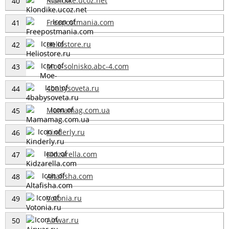
Klondike.ucoz.net
40
Freepostmania.com
41
Heliostore.ru
42
Moe-solnisko.abc-4.com
43
4babysoveta.ru
44
Mamamag.com.ua
45
Kinderly.ru
46
Kidzarella.com
47
Altafisha.com
48
Votonia.ru
49
Airwar.ru
50