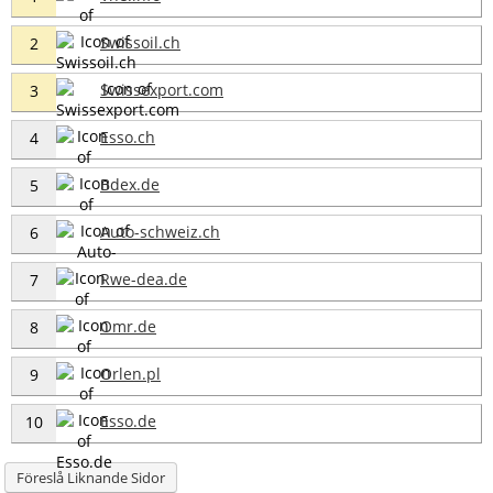
Swissoil.ch
2
Swissexport.com
3
Esso.ch
4
Bdex.de
5
Auto-schweiz.ch
6
Rwe-dea.de
7
Omr.de
8
Orlen.pl
9
Esso.de
10
Föreslå Liknande Sidor