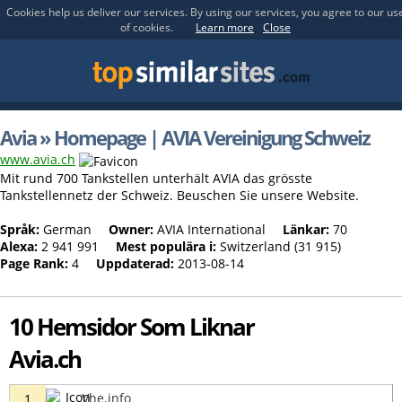
Cookies help us deliver our services. By using our services, you agree to our us
of cookies.
Learn more
Close
Avia » Homepage | AVIA Vereinigung Schweiz
www.avia.ch
Mit rund 700 Tankstellen unterhält AVIA das grösste
Tankstellennetz der Schweiz. Beuschen Sie unsere Website.
Språk:
German
Owner:
AVIA International
Länkar:
70
Alexa:
2 941 991
Mest populära i:
Switzerland (31 915)
Page Rank:
4
Uppdaterad:
2013-08-14
10 Hemsidor Som Liknar
Avia.ch
Vhe.info
1