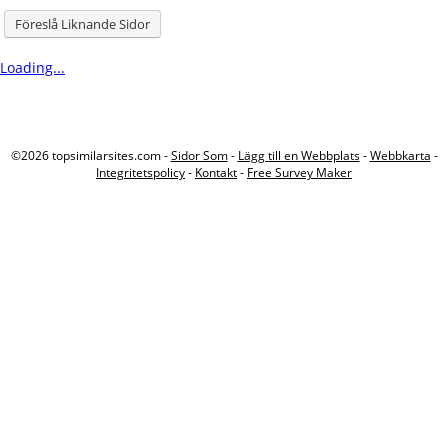
Föreslå Liknande Sidor
Loading...
©2026 topsimilarsites.com -
Sidor Som
-
Lägg till en Webbplats
-
Webbkarta
-
Integritetspolicy
-
Kontakt
-
Free Survey Maker