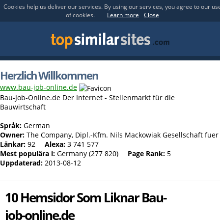
Cookies help us deliver our services. By using our services, you agree to our us
of cookies.
Learn more
Close
Herzlich Willkommen
www.bau-job-online.de
Bau-Job-Online.de Der Internet - Stellenmarkt für die
Bauwirtschaft
Språk:
German
Owner:
The Company, Dipl.-Kfm. Nils Mackowiak Gesellschaft fu
Länkar:
92
Alexa:
3 741 577
Mest populära i:
Germany (277 820)
Page Rank:
5
Uppdaterad:
2013-08-12
10 Hemsidor Som Liknar Bau-
job-online.de