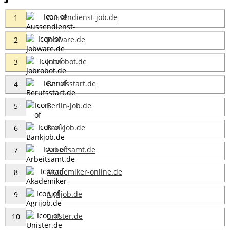
Aussendienst-job.de
1
Jobware.de
2
Jobrobot.de
3
Berufsstart.de
4
Berlin-job.de
5
Bankjob.de
6
Arbeitsamt.de
7
Akademiker-online.de
8
Agrijob.de
9
Unister.de
10