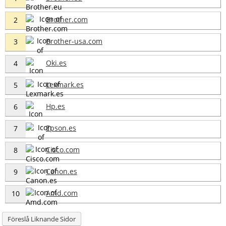
Brother.com
2
Brother-usa.com
3
Oki.es
4
Lexmark.es
5
Hp.es
6
Epson.es
7
Cisco.com
8
Canon.es
9
Amd.com
10
Föreslå Liknande Sidor