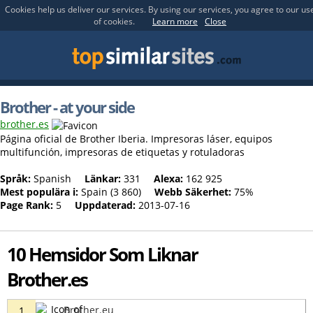
Cookies help us deliver our services. By using our services, you agree to our us
of cookies.
Learn more
Close
Brother - at your side
brother.es
Página oficial de Brother Iberia. Impresoras láser, equipos
multifunción, impresoras de etiquetas y rotuladoras
Språk:
Spanish
Länkar:
331
Alexa:
162 925
Mest populära i:
Spain (3 860)
Webb Säkerhet:
75%
Page Rank:
5
Uppdaterad:
2013-07-16
10 Hemsidor Som Liknar
Brother.es
Brother.eu
1