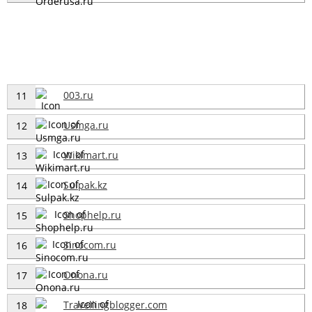
003.ru
11
Usmga.ru
12
Wikimart.ru
13
Sulpak.kz
14
Shophelp.ru
15
Sinocom.ru
16
Onona.ru
17
Travellingblogger.com
18