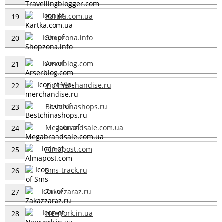
Kartka.com.ua
19
Shopzona.info
20
Arserblog.com
21
Vip-merchandise.ru
22
Bestchinashops.ru
23
Megabrandsale.com.ua
24
Almapost.com
25
Sms-track.ru
26
Zakazzaraz.ru
27
Newyork.in.ua
28