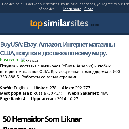
Cookies help us deliver our services. By using our services, you agree to our us
of cookies.
Learn more
Close
BuyUSA: Ebay, Amazon, Интернет магазины
США, покупка и доставка по всему миру.
buyusa.ru
Покупка и доставка с аукционов (eBay и Amazon) и любых
интернет-магазинов США. Круглосуточная техподдержка 8-800-
333-888-5. Работаем со всеми странами.
Språk:
English
Länkar:
278
Alexa:
292 777
Mest populära i:
Russia (30 421)
Webb Säkerhet:
46%
Page Rank:
4
Uppdaterad:
2014-10-27
50 Hemsidor Som Liknar