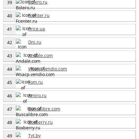
Bolero.ru
39
Fcenter.ru
40
Price.ua
41
Dni.ru
42
Andale.com
43
Wsacp.vendio.com
44
Fom.ru
45
Amiro.ru
46
Buscalibre.com
47
Boxberry.ru
48
Tyt.by
49