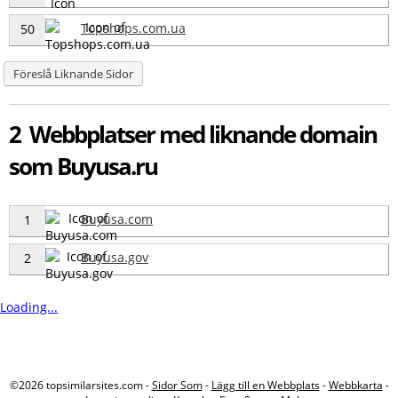
Topshops.com.ua
50
Föreslå Liknande Sidor
2 Webbplatser med liknande domain
som Buyusa.ru
Buyusa.com
1
Buyusa.gov
2
Loading...
©2026 topsimilarsites.com -
Sidor Som
-
Lägg till en Webbplats
-
Webbkarta
-