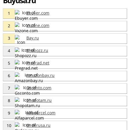
Buyusa.ru
Ebuyer.com
1
Vxzone.com
2
Bay.ru
3
Shopozz.ru
4
Pregrad.net
5
Amazonbay.ru
6
Gsconto.com
7
Shopotam.ru
8
Alfaparcel.com
9
Orderusa.ru
10