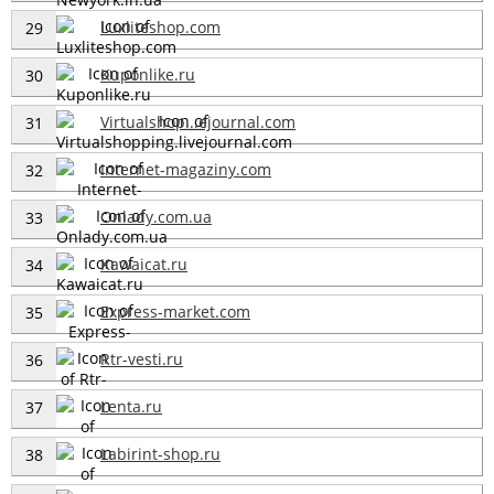
Luxliteshop.com
29
Kuponlike.ru
30
Virtualshop...ejournal.com
31
Internet-magaziny.com
32
Onlady.com.ua
33
Kawaicat.ru
34
Express-market.com
35
Rtr-vesti.ru
36
Lenta.ru
37
Labirint-shop.ru
38