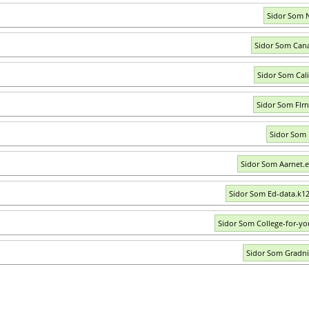
Sidor Som N
Sidor Som Cana
Sidor Som Cali
Sidor Som Flrn
Sidor Som 
Sidor Som Aarnet.
Sidor Som Ed-data.k12
Sidor Som College-for-y
Sidor Som Gradni