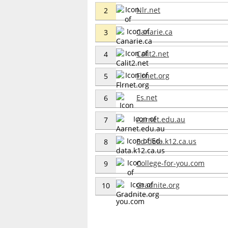
Nlr.net
2
Canarie.ca
3
Calit2.net
4
Flrnet.org
5
Es.net
6
Aarnet.edu.au
7
Ed-data.k12.ca.us
8
College-for-you.com
9
Gradnite.org
10