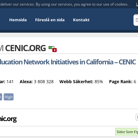
deliver our services. By using our services, you agree to our use of cookies.
L
Hemsida
Föreslå en sida
Kontakt
OM
CENIC.ORG
6
cation Network Initiatives in California -- CENIC
ar:
141
Alexa:
3 808 328
Webb Säkerhet:
85%
Page Rank:
6
n
High
ic.org
Sidor Som Fr