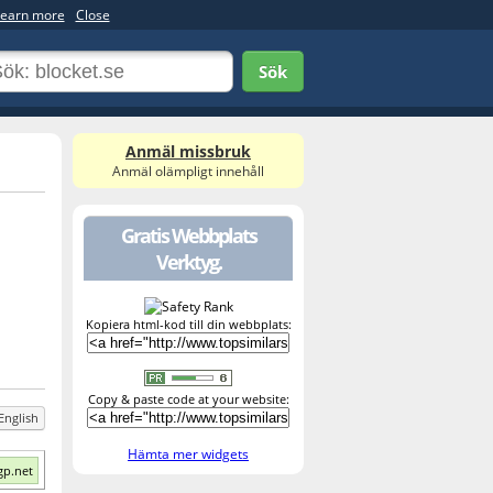
earn more
Close
Sök
Anmäl missbruk
Anmäl olämpligt innehåll
Gratis Webbplats
Verktyg.
Kopiera html-kod till din webbplats:
Copy & paste code at your website:
English
Hämta mer widgets
gp.net