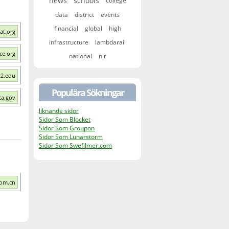
news
schools
college
data
district
events
financial
global
high
at.org
infrastructure
lambdarail
ce.org
national
nlr
t2.edu
Populära Sökningar
ca.gov
liknande sidor
Sidor Som Blocket
Sidor Som Groupon
Sidor Som Lunarstorm
Sidor Som Swefilmer.com
com.cn