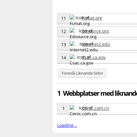
Fcmat.org
11
Edsource.org
12
Internet2.edu
13
Csac.ca.gov
14
Föreslå Liknande Sidor
1 Webbplatser med liknand
Cenic.com.cn
1
Loading...