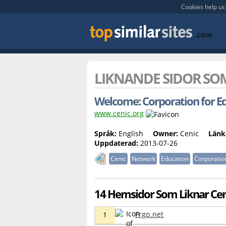
Cookies help us 
LIKNANDE SIDOR S
Welcome: Corporation for Edu
www.cenic.org
Språk:
English
Owner:
Cenic
Länk
Uppdaterad:
2013-07-26
Cenic
Network
Education
Corporatio
14 Hemsidor Som Liknar Cen
Frgp.net
1