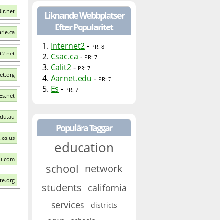
lr.net
Liknande Webbplatser
Efter Popularitet
rie.ca
1.
Internet2
-
PR: 8
t2.net
2.
Csac.ca
-
PR: 7
3.
Calit2
-
PR: 7
et.org
4.
Aarnet.edu
-
PR: 7
5.
Es
-
PR: 7
Es.net
edu.au
Populära Taggar
.ca.us
education
ou.com
school
network
te.org
students
california
services
districts