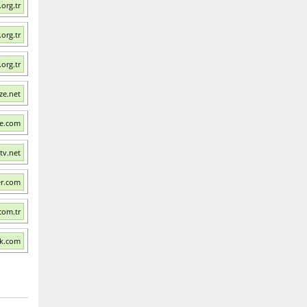
org.tr
org.tr
org.tr
ze.net
te.com
tv.net
er.com
com.tr
uk.com