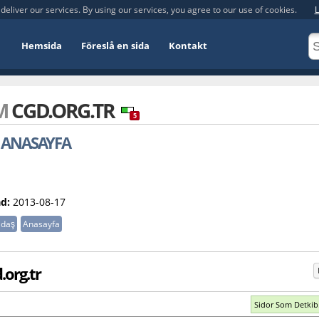
deliver our services. By using our services, you agree to our use of cookies.
L
Hemsida
Föreslå en sida
Kontakt
OM
CGD.ORG.TR
5
 - ANASAYFA
d:
2013-08-17
daş
Anasayfa
org.tr
Sidor Som Detkib.