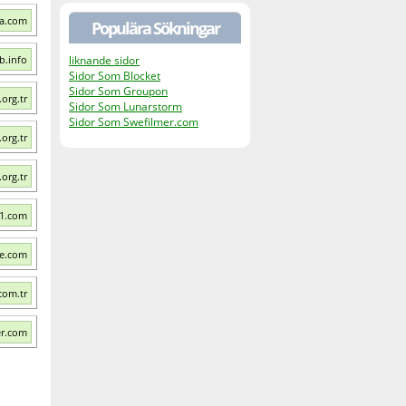
ma.com
Populära Sökningar
b.info
liknande sidor
Sidor Som Blocket
Sidor Som Groupon
org.tr
Sidor Som Lunarstorm
Sidor Som Swefilmer.com
org.tr
org.tr
01.com
le.com
com.tr
er.com