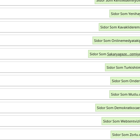
Sidor Som Kentvedemiryo
Sidor Som Yeniha
Sidor Som Kavakliderem.
Sidor Som Onlinemedyatak
Sidor Som
Sakaryagaze...cemiye
Sidor Som Turkishti
Sidor Som Onder.
Sidor Som Mutlu.
Sidor Som Demokratkocae
Sidor Som Webtentviz
Sidor Som Zorlu.