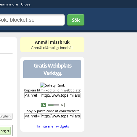
earn more
Close
Sök
Anmäl missbruk
Anmäl olämpligt innehåll
Gratis Webbplats
Verktyg.
Kopiera html-kod till din webbplats:
Copy & paste code at your website:
English
Hämta mer widgets
org.tr