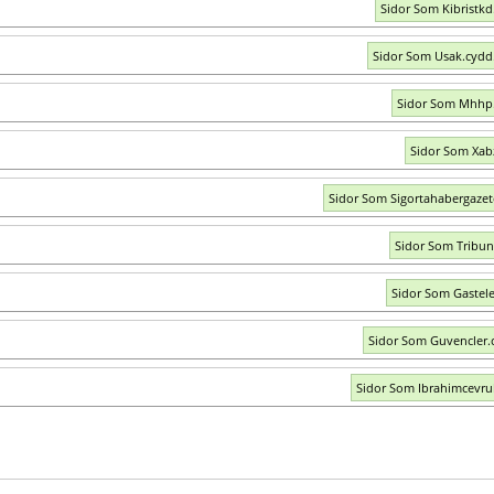
Sidor Som Kibristkd.
Sidor Som Usak.cydd.
Sidor Som Mhhp.
Sidor Som Xab
Sidor Som Sigortahabergaze
Sidor Som Tribun
Sidor Som Gastel
Sidor Som Guvencler.
Sidor Som Ibrahimcevr