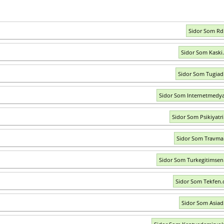
Sidor Som Rd.
Sidor Som Kaski.
Sidor Som Tugiad.
Sidor Som Internetmedya
Sidor Som Psikiyatri
Sidor Som Travma.
Sidor Som Turkegitimsen.
Sidor Som Tekfen.
Sidor Som Asiad.