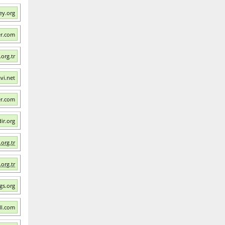
ey.org
er.com
org.tr
vi.net
er.com
ir.org
.org.tr
.org.tr
gs.org
ll.com