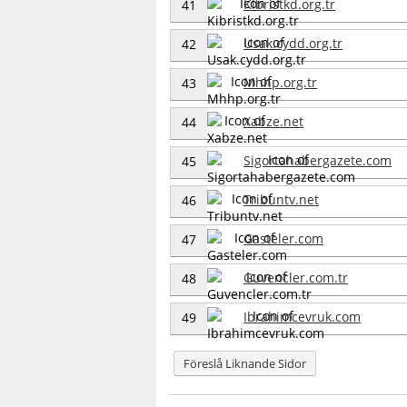
Kibristkd.org.tr
41
Usak.cydd.org.tr
42
Mhhp.org.tr
43
Xabze.net
44
Sigortahabergazete.com
45
Tribuntv.net
46
Gasteler.com
47
Guvencler.com.tr
48
Ibrahimcevruk.com
49
Föreslå Liknande Sidor