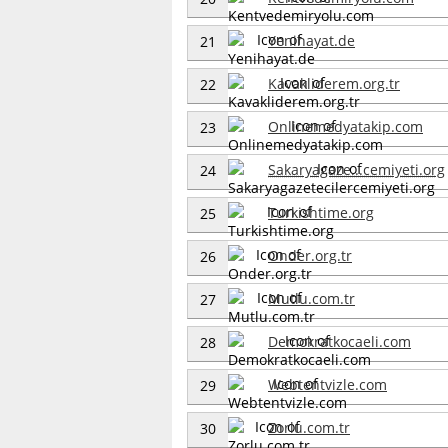
Yenihayat.de
21
Kavakliderem.org.tr
22
Onlinemedyatakip.com
23
Sakaryagaze...cemiyeti.org
24
Turkishtime.org
25
Onder.org.tr
26
Mutlu.com.tr
27
Demokratkocaeli.com
28
Webtentvizle.com
29
Zorlu.com.tr
30