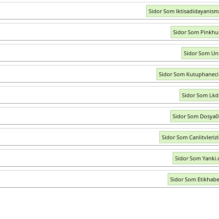
Sidor Som Iktisadidayanis
Sidor Som Pinkhu
Sidor Som Un.
Sidor Som Kutuphaneci.
Sidor Som Lkd.
Sidor Som Dosya
Sidor Som Canlitvleriz
Sidor Som Yanki.
Sidor Som Etikhab