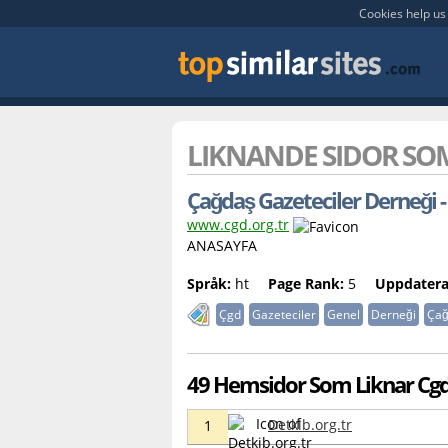
Cookies help us 
LIKNANDE SIDOR S
Çağdaş Gazeteciler Derneği
www.cgd.org.tr
ANASAYFA
Språk:
ht
Page Rank:
5
Uppdatera
Çgd
Gazeteciler
Genel
Derneği
Çağ
49 Hemsidor Som Liknar Cgd.
Detkib.org.tr
1