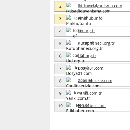
Iktisadidayanisma.com
2
Pinkhub.info
3
Un.org.tr
4
Kutuphaneci.org.tr
5
Lkd.org.tr
6
Dosya01.com
7
Canlitvlerizle.com
8
Yanki.com.tr
9
Etikhaber.com
10