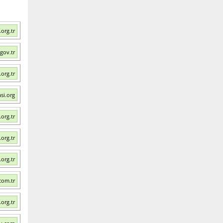
org.tr
gov.tr
org.tr
si.org
.org.tr
org.tr
org.tr
com.tr
org.tr