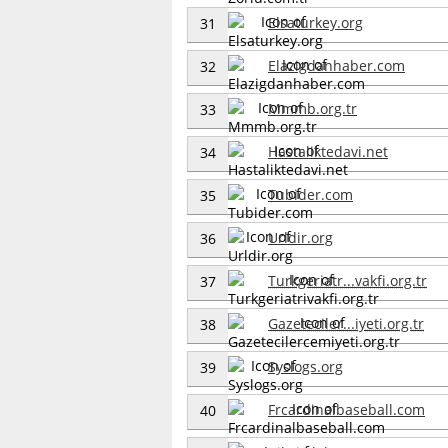
Elsaturkey.org
31
Elazigdanhaber.com
32
Mmmb.org.tr
33
Hastaliktedavi.net
34
Tubider.com
35
Urldir.org
36
Turkgeriatr...vakfi.org.tr
37
Gazeteciler...iyeti.org.tr
38
Syslogs.org
39
Frcardinalbaseball.com
40