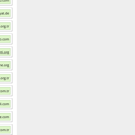
lu.com
yat.de
org.tr
ip.com
ti.org
me.org
org.tr
com.tr
li.com
le.com
com.tr