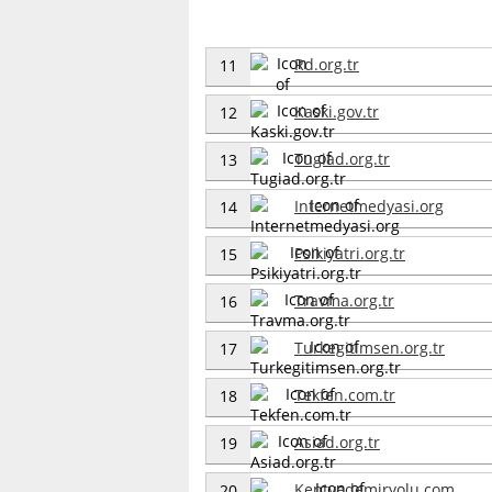
Rd.org.tr
11
Kaski.gov.tr
12
Tugiad.org.tr
13
Internetmedyasi.org
14
Psikiyatri.org.tr
15
Travma.org.tr
16
Turkegitimsen.org.tr
17
Tekfen.com.tr
18
Asiad.org.tr
19
Kentvedemiryolu.com
20