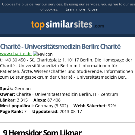
Cookies help us deliver our services. By using our services, you agree to our us
of cookies.
Learn more
Close
Charité - Universitätsmedizin Berlin: Charité
www.charite.de
t: +49 30 450 - 50, Charitéplatz 1, 10117 Berlin. Die Homepage der
Charité - Universitätsmedizin Berlin mit Informationen für
Patienten, Ärzte, Wissenschaftler und Studierende. Informationen
zum Leistungsspektrum der Charité - Universitätsmedizin Ber...
Språk:
German
Owner:
Charite - Universitaetsmedizin Berlin, IT - Zentrum
Länkar:
3 315
Alexa:
87 408
Mest populära i:
Germany (3 502)
Webb Säkerhet:
92%
Page Rank:
7
Uppdaterad:
2013-08-17
9 Hemsidor Som Liknar