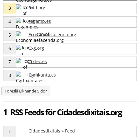
Sxid.org
3
Fegamp.es
4
Economiaefacenda.org
5
Cxg.org
6
Cixtec.es
7
Cgrl.xunta.es
8
Föreslå Liknande Sidor
1 RSS Feeds för Cidadesdixitais.org
Cidadesdixitais » Feed
1