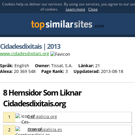
Cookies help us deliver our services. By using our services, you agree to our us
of cookies.
Learn more
Close
Cidadesdixitais | 2013
www.cidadesdixitais.org
Språk:
English
Owner:
Tissat, S.A.
Länkar:
21
Alexa:
20 369 548
Page Rank:
3
Uppdaterad:
2013-08-18
8 Hemsidor Som Liknar
Cidadesdixitais.org
Ces-galicia.org
1
Ccontasgalicia.es
2