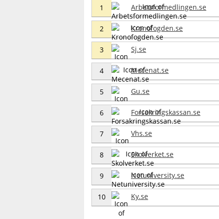
Arbetsformedlingen.se
1
Kronofogden.se
2
Sj.se
3
Mecenat.se
4
Gu.se
5
Forsakringskassan.se
6
Vhs.se
7
Skolverket.se
8
Netuniversity.se
9
Ky.se
10