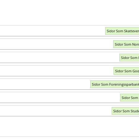
Sidor Som Skattever
Sidor Som Nor
Sidor Som 
Sidor Som Goo
Sidor Som Foreningssparban
Sidor Som 
Sidor Som Stud