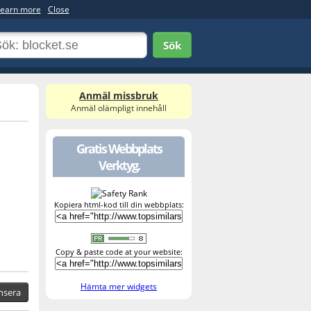
earn more
Close
Sök
Anmäl missbruk
Anmäl olämpligt innehåll
Gratis Webbplats
Verktyg.
Kopiera html-kod till din webbplats:
Copy & paste code at your website:
Hämta mer widgets
nsera