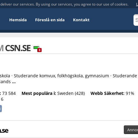
deliver our services. By using our services, you agree to our use of cookies.
L
Hemsida
Föreslå en sida
Kontakt
OM
CSN.SE
8
skola · Studerande komvux, folkhögskola, gymnasium · Studerande
mlands
...
:
73 584
Mest populära i:
Sweden (428)
Webb Säkerhet:
91%
16
i
.se
Anno