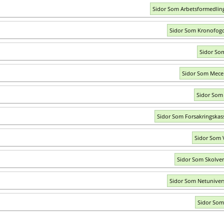
Sidor Som Arbetsformedlin
Sidor Som Kronofog
Sidor Som
Sidor Som Mece
Sidor Som
Sidor Som Forsakringskas
Sidor Som 
Sidor Som Skolver
Sidor Som Netunivers
Sidor Som