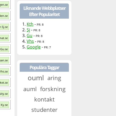
gen.se
Liknande Webbplatser
Efter Popularitet
den.se
1.
Kth
-
PR: 8
 Sj.se
2.
Sj
-
PR: 8
3.
Gu
-
PR: 8
nat.se
4.
Vhs
-
PR: 8
5.
Google
-
PR: 7
 Gu.se
san.se
Populära Taggar
Vhs.se
ouml
aring
ket.se
auml
forskning
ity.se
kontakt
 Ky.se
studenter