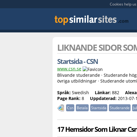
Cookies help us 
LIKNANDE SIDOR S
Startsida - CSN
www.csn.se
Blivande studerande · Studerande hög
övriga utbildningar · Studerande uto
Språk:
Swedish
Länkar:
882
Alexa
Page Rank:
8
Uppdaterad:
2013-07-
Csn
Betala
Startsida
Studerande
Jul
17 Hemsidor Som Liknar Csn