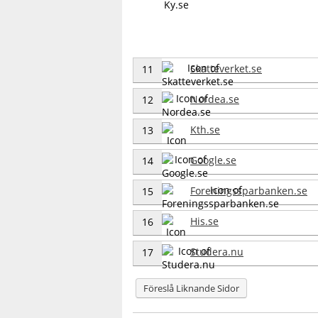
Skatteverket.se
11
Nordea.se
12
Kth.se
13
Google.se
14
Foreningssparbanken.se
15
His.se
16
Studera.nu
17
Föreslå Liknande Sidor