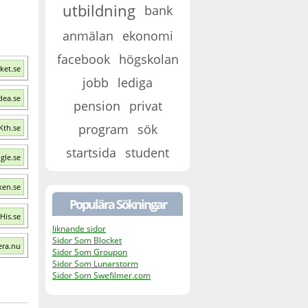
utbildning
bank
anmälan
ekonomi
facebook
högskolan
ket.se
jobb
lediga
dea.se
pension
privat
program
sök
Kth.se
startsida
student
gle.se
ken.se
Populära Sökningar
His.se
liknande sidor
Sidor Som Blocket
era.nu
Sidor Som Groupon
Sidor Som Lunarstorm
Sidor Som Swefilmer.com