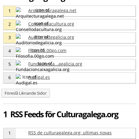
Arquitecturagalega.net
1
Consellodacultura.org
2
Auditoriodegalicia.org
3
Filosofia.00go.com
4
Fundacionca...agalicia.org
5
Audigal.es
6
Föreslå Liknande Sidor
1 RSS Feeds för Culturagalega.org
RSS de culturagalega.org: ultimas novas
1