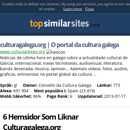
Cookies help us deliver our services. By using our services, you agree to our us
of cookies.
Learn more
Close
culturagalega.org | O portal da cultura galega
www.culturagalega.org
Noticias de ultima hora en galego sobre a actualidade cultural de
Galicia, internacional, novas tecnoloxias, audiovisual, literatura,
banda desenada, musica, opinion... Ademais videos, fotos, audios,
graficos, entrevistas no portal global da cultura ...
Språk:
gl
Owner:
Consello da Cultura Galega
Länkar:
773
Alexa:
691 904
Mest populära i:
Spain (23 419)
Webb Säkerhet:
86%
Page Rank:
6
Uppdaterad:
2013-07-17
6 Hemsidor Som Liknar
Culturagalega.org