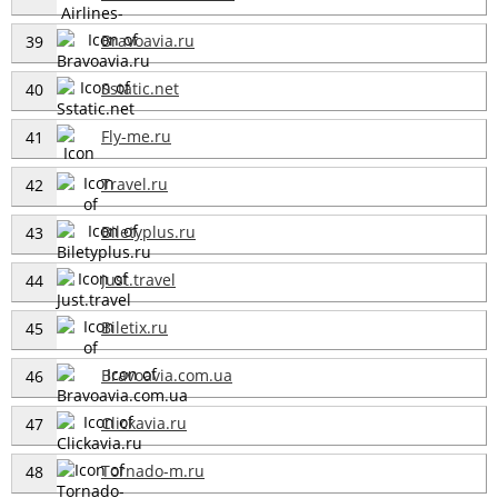
Bravoavia.ru
39
Sstatic.net
40
Fly-me.ru
41
Travel.ru
42
Biletyplus.ru
43
Just.travel
44
Biletix.ru
45
Bravoavia.com.ua
46
Clickavia.ru
47
Tornado-m.ru
48