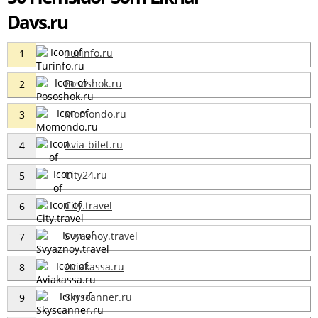
Davs.ru
Turinfo.ru
1
Pososhok.ru
2
Momondo.ru
3
Avia-bilet.ru
4
City24.ru
5
City.travel
6
Svyaznoy.travel
7
Aviakassa.ru
8
Skyscanner.ru
9