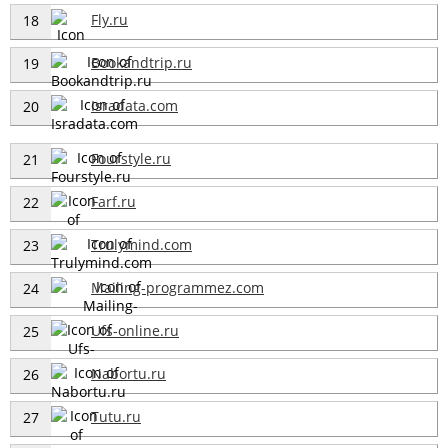
Fly.ru
18
Bookandtrip.ru
19
Isradata.com
20
Fourstyle.ru
21
Farf.ru
22
Trulymind.com
23
Mailing-programmez.com
24
Ufs-online.ru
25
Nabortu.ru
26
Tutu.ru
27