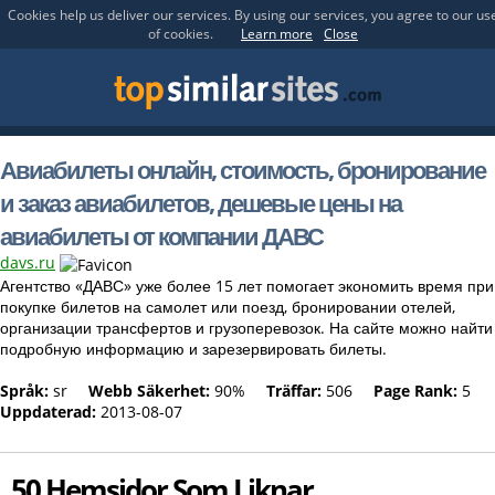
Cookies help us deliver our services. By using our services, you agree to our us
of cookies.
Learn more
Close
Авиабилеты онлайн, стоимость, бронирование
и заказ авиабилетов, дешевые цены на
авиабилеты от компании ДАВС
davs.ru
Агентство «ДАВС» уже более 15 лет помогает экономить время при
покупке билетов на самолет или поезд, бронировании отелей,
организации трансфертов и грузоперевозок. На сайте можно найти
подробную информацию и зарезервировать билеты.
Språk:
sr
Webb Säkerhet:
90%
Träffar:
506
Page Rank:
5
Uppdaterad:
2013-08-07
50 Hemsidor Som Liknar