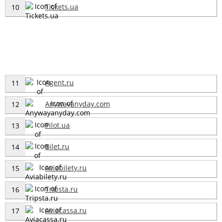
Tickets.ua
10
Agent.ru
11
Anywayanyday.com
12
Pilot.ua
13
Bilet.ru
14
Aviabilety.ru
15
Tripsta.ru
16
Aviacassa.ru
17