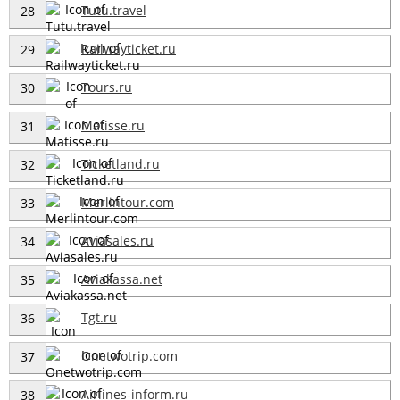
Tutu.travel
28
Railwayticket.ru
29
Tours.ru
30
Matisse.ru
31
Ticketland.ru
32
Merlintour.com
33
Aviasales.ru
34
Aviakassa.net
35
Tgt.ru
36
Onetwotrip.com
37
Airlines-inform.ru
38