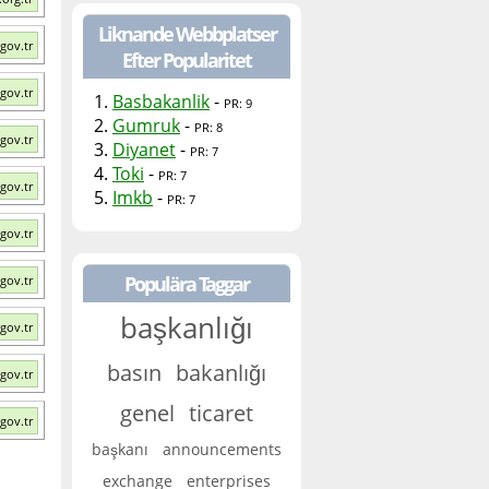
Liknande Webbplatser
gov.tr
Efter Popularitet
gov.tr
1.
Basbakanlik
-
PR: 9
2.
Gumruk
-
PR: 8
gov.tr
3.
Diyanet
-
PR: 7
4.
Toki
-
PR: 7
gov.tr
5.
Imkb
-
PR: 7
gov.tr
Populära Taggar
gov.tr
başkanlığı
gov.tr
basın
bakanlığı
gov.tr
genel
ticaret
gov.tr
başkanı
announcements
exchange
enterprises