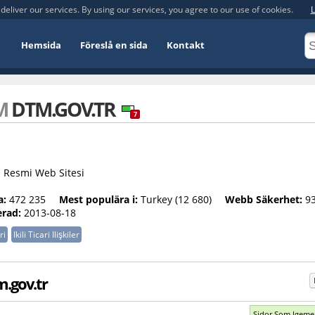
deliver our services. By using our services, you agree to our use of cookies.
L
Hemsida
Föreslå en sida
Kontakt
OM
DTM.GOV.TR
7
ı Resmi Web Sitesi
a:
472 235
Mest populära i:
Turkey (12 680)
Webb Säkerhet:
9
rad:
2013-08-18
ri
Ikili Ticari Ilişkiler
.gov.tr
Sidor Som Igeme.