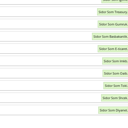
Sidor Som Treasury.
Sidor Som Gumruk.
Sidor Som Basbakanlik.
Sidor Som E-ticaret.
Sidor Som Imkb.
Sidor Som Oaib.
Sidor Som Toki.
Sidor Som Shcek.
Sidor Som Diyanet.