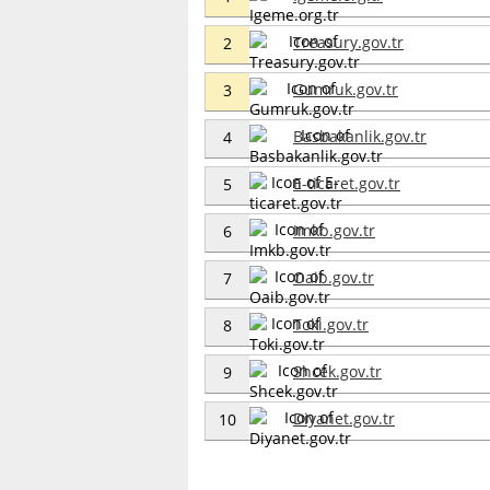
Treasury.gov.tr
2
Gumruk.gov.tr
3
Basbakanlik.gov.tr
4
E-ticaret.gov.tr
5
Imkb.gov.tr
6
Oaib.gov.tr
7
Toki.gov.tr
8
Shcek.gov.tr
9
Diyanet.gov.tr
10