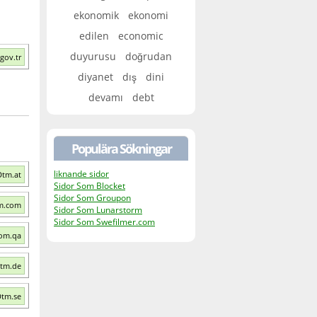
ekonomik
ekonomi
edilen
economic
duyurusu
doğrudan
gov.tr
diyanet
dış
dini
devamı
debt
Populära Sökningar
liknande sidor
Dtm.at
Sidor Som Blocket
Sidor Som Groupon
m.com
Sidor Som Lunarstorm
Sidor Som Swefilmer.com
com.qa
Dtm.de
Dtm.se