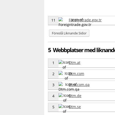
Foreigntrade.gov.tr
11
Föreslå Liknande Sidor
5 Webbplatser med liknand
Dtm.at
1
Dtm.com
2
Dtm.com.qa
3
Dtm.de
4
Dtm.se
5