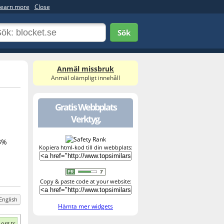
earn more
Close
Sök
Anmäl missbruk
Anmäl olämpligt innehåll
Gratis Webbplats
Verktyg.
3%
Kopiera html-kod till din webbplats:
Copy & paste code at your website:
English
Hämta mer widgets
org.tr