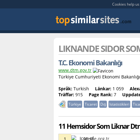
Cookies help us 
LIKNANDE SIDOR S
T.C. Ekonomi Bakanlığı
www.dtm.gov.tr
Türkiye Cumhuriyeti Ekonomi Bakanlığ
Språk:
Turkish
Länkar:
1 059
Alex
Träffar:
915
Page Rank:
7
Uppdate
Türkiye
Ticaret
Dış
Istatistikleri
Tica
11 Hemsidor Som Liknar Dtm
Igeme.org.tr
1