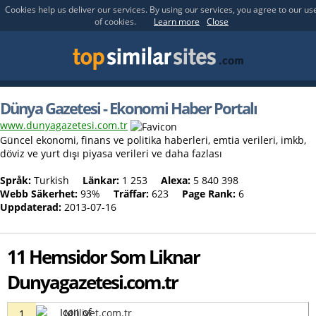
Cookies help us deliver our services. By using our services, you agree to our us
of cookies.
Learn more
Close
Dünya Gazetesi - Ekonomi Haber Portalı
www.dunyagazetesi.com.tr
Güncel ekonomi, finans ve politika haberleri, emtia verileri, imkb,
döviz ve yurt dışı piyasa verileri ve daha fazlası
Språk:
Turkish
Länkar:
1 253
Alexa:
5 840 398
Webb Säkerhet:
93%
Träffar:
623
Page Rank:
6
Uppdaterad:
2013-07-16
11 Hemsidor Som Liknar
Dunyagazetesi.com.tr
Milliyet.com.tr
1