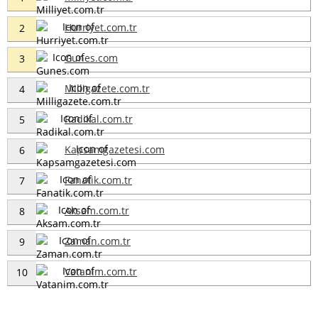
Hurriyet.com.tr
2
Gunes.com
3
Milligazete.com.tr
4
Radikal.com.tr
5
Kapsamgazetesi.com
6
Fanatik.com.tr
7
Aksam.com.tr
8
Zaman.com.tr
9
Vatanim.com.tr
10