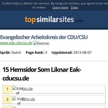
Cookies help us deliver our services. By using our services, you agree to our us
of cookies.
Learn more
Close
Evangelischer Arbeitskreis der CDU/CSU
www.eak-cducsu.de
Språk:
Dutch
Page Rank:
3
Uppdaterad:
2013-08-07
15 Hemsidor Som Liknar Eak-
cducsu.de
Epv.de
1
Ekhn.de
2