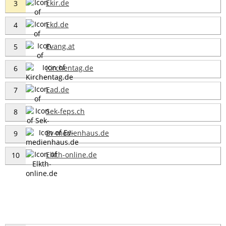
Ekir.de
3
Ekd.de
4
Evang.at
5
Kirchentag.de
6
Ead.de
7
Sek-feps.ch
8
Ev-medienhaus.de
9
Elkth-online.de
10