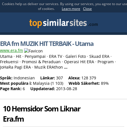
Cookies help us deliver our services. By using our services, you agree to our us
of cookies.
Learn more
Close
ERA fm MUZIK HIT TERBAIK - Utama
www.era.fm
Utama · Hit · Penyampai · ERA TV · Galeri Foto · Skuad ERA ·
Frekuensi · Promosi & Peraduan · Operasi Hit ERA · Program ·
JoHaRa Pagi ERA · Muzik ERAthon
...
Språk:
Indonesian
Länkar:
307
Alexa:
128 379
Mest populära i:
Malaysia (1 103)
Webb Säkerhet:
89%
Page Rank:
6
Uppdaterad:
2013-08-28
10 Hemsidor Som Liknar
Era.fm