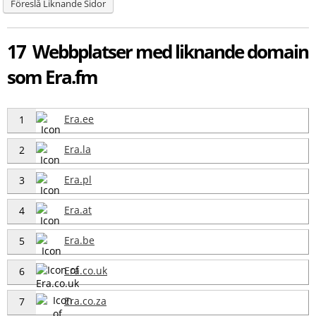
Föreslå Liknande Sidor
17 Webbplatser med liknande domain
som Era.fm
Era.ee
1
Era.la
2
Era.pl
3
Era.at
4
Era.be
5
Era.co.uk
6
Era.co.za
7