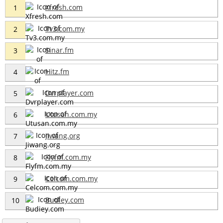
Xfresh.com
1
Tv3.com.my
2
Sinar.fm
3
Hitz.fm
4
Dvrplayer.com
5
Utusan.com.my
6
Jiwang.org
7
Flyfm.com.my
8
Celcom.com.my
9
Budiey.com
10