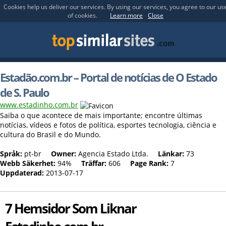
Cookies help us deliver our services. By using our services, you agree to our us
of cookies.
Learn more
Close
Estadão.com.br – Portal de notícias de O Estado
de S. Paulo
www.estadinho.com.br
Saiba o que acontece de mais importante; encontre últimas
notícias, vídeos e fotos de política, esportes tecnologia, ciência e
cultura do Brasil e do Mundo.
Språk:
pt-br
Owner:
Agencia Estado Ltda.
Länkar:
73
Webb Säkerhet:
94%
Träffar:
606
Page Rank:
7
Uppdaterad:
2013-07-17
7 Hemsidor Som Liknar