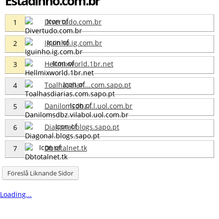
Estadinho.com.br
Divertudo.com.br
1
Iguinho.ig.com.br
2
Hellmixworld.1br.net
3
Toalhasdiar....com.sapo.pt
4
Danilomsdbz...l.uol.com.br
5
Diagonal.blogs.sapo.pt
6
Dbtotalnet.tk
7
Föreslå Liknande Sidor
Loading...