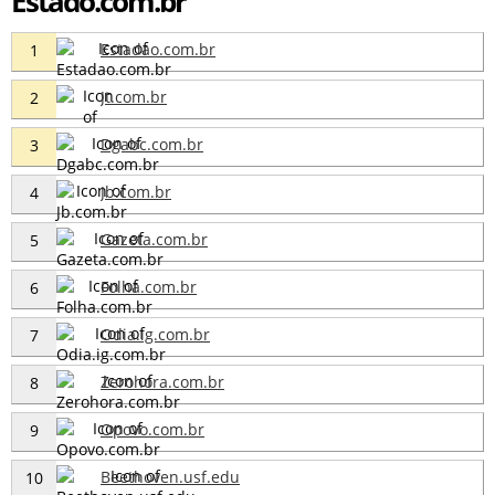
Estado.com.br
Estadao.com.br
1
Jt.com.br
2
Dgabc.com.br
3
Jb.com.br
4
Gazeta.com.br
5
Folha.com.br
6
Odia.ig.com.br
7
Zerohora.com.br
8
Opovo.com.br
9
Beethoven.usf.edu
10