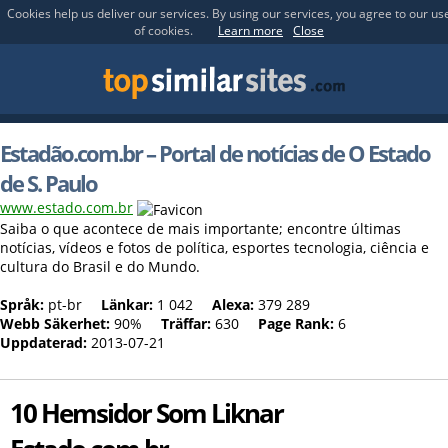
Cookies help us deliver our services. By using our services, you agree to our us
of cookies.
Learn more
Close
Estadão.com.br – Portal de notícias de O Estado
de S. Paulo
www.estado.com.br
Saiba o que acontece de mais importante; encontre últimas
notícias, vídeos e fotos de política, esportes tecnologia, ciência e
cultura do Brasil e do Mundo.
Språk:
pt-br
Länkar:
1 042
Alexa:
379 289
Webb Säkerhet:
90%
Träffar:
630
Page Rank:
6
Uppdaterad:
2013-07-21
10 Hemsidor Som Liknar