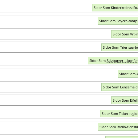
Sidor Som Kinderkrebsstift
Sidor Som Bayern-fahrp
Sidor Som Vrt-i
Sidor Som Trier-saarb
Sidor Som
Salzburger-...konfer
Sidor Som 
Sidor Som Lenzerhei
Sidor Som Eifell
Sidor Som Ticket-regio
Sidor Som Radio-flensb