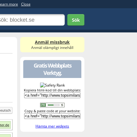
earn more
Close
Sök
Anmäl missbruk
Anmäl olämpligt innehåll
Gratis Webbplats
Verktyg.
Kopiera html-kod till din webbplats:
eutsch
Copy & paste code at your website:
ter.de
Hämta mer widgets