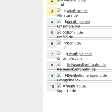
Asyl-rlp.org
2
Allnatura.de
3
Cmsimple.org
4
Bmfsfj.de
5
Bahn.de
6
Cmsimple.com
7
Reiseauskunft.bahn.de
8
Evangelische-jugend.de
9
Superrtl.de
10