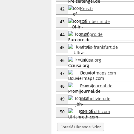
Kms.fr
42
Ol-in-berlin.de
43
Europro.de
44
Ultras-frankfurt.de
45
Cciusa.org
46
Bouviermaps.com
47
Promijournal.de
48
Jbh-bolivien.de
49
Ulrichroth.com
50
Föreslå Liknande Sidor