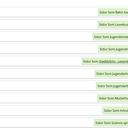
Sidor Som Bahn.ha
Sidor Som Leverku
Sidor Som Jugendeinew
Sidor Som Jugendi
Sidor Som
Stadtbiblio...ueters
Sidor Som Jugendsch
Sidor Som Jugendarb
Sidor Som Mutterh
Sidor Som Infocl
Sidor Som Science-spir