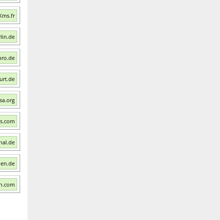
Kms.fr
lin.de
pro.de
urt.de
sa.org
ps.com
nal.de
ien.de
th.com