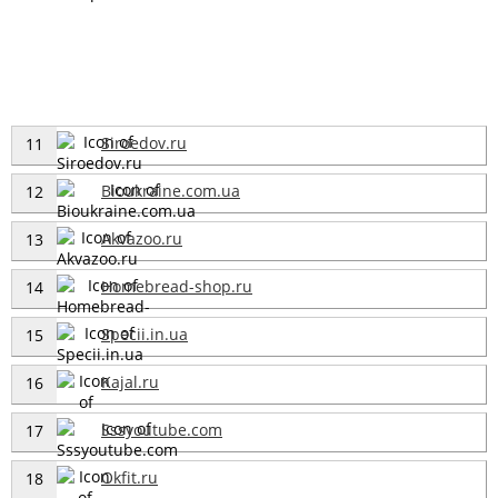
Siroedov.ru
11
Bioukraine.com.ua
12
Akvazoo.ru
13
Homebread-shop.ru
14
Specii.in.ua
15
Kajal.ru
16
Sssyoutube.com
17
Okfit.ru
18