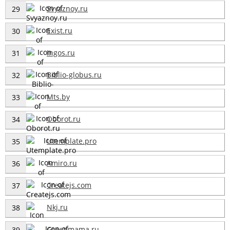
Svyaznoy.ru
29
Exist.ru
30
Ingos.ru
31
Biblio-globus.ru
32
Mts.by
33
Oborot.ru
34
Utemplate.pro
35
Amiro.ru
36
Createjs.com
37
Nkj.ru
38
Greenmama.ru
39