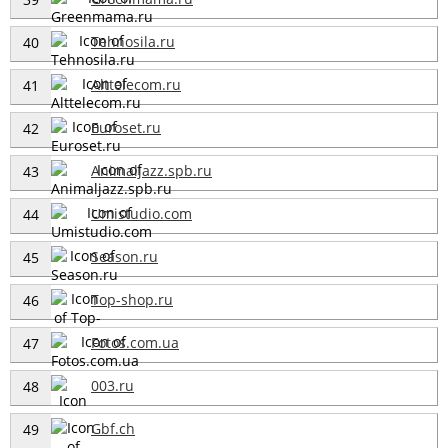
Tehnosila.ru
40
Alttelecom.ru
41
Euroset.ru
42
Animaljazz.spb.ru
43
Umistudio.com
44
Season.ru
45
Top-shop.ru
46
Fotos.com.ua
47
003.ru
48
Gbf.ch
49