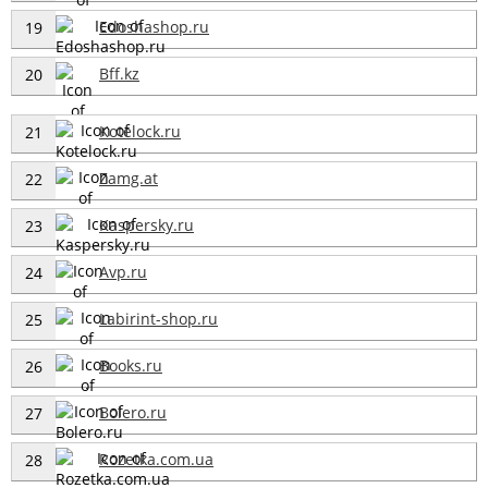
Edoshashop.ru
19
Bff.kz
20
Kotelock.ru
21
Zamg.at
22
Kaspersky.ru
23
Avp.ru
24
Labirint-shop.ru
25
Books.ru
26
Bolero.ru
27
Rozetka.com.ua
28