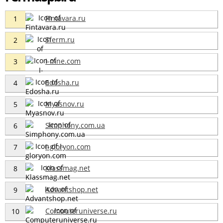
Fintavara.ru
1
Sferm.ru
2
I-mne.com
3
Edosha.ru
4
Myasnov.ru
5
Simphony.com.ua
6
I-gloryon.com
7
Klassmag.net
8
Advantshop.net
9
Computeruniverse.ru
10