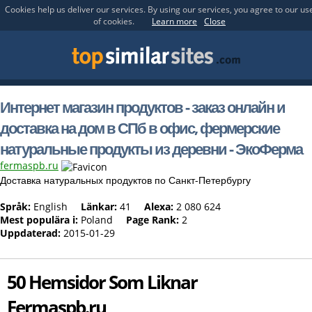
Cookies help us deliver our services. By using our services, you agree to our us
of cookies.
Learn more
Close
Интернет магазин продуктов - заказ онлайн и
доставка на дом в СПб в офис, фермерские
натуральные продукты из деревни - ЭкоФерма
fermaspb.ru
Доставка натуральных продуктов по Санкт-Петербургу
Språk:
English
Länkar:
41
Alexa:
2 080 624
Mest populära i:
Poland
Page Rank:
2
Uppdaterad:
2015-01-29
50 Hemsidor Som Liknar
Fermaspb.ru