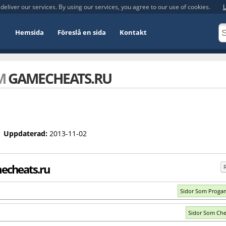
deliver our services. By using our services, you agree to our use of cookies.
L
Hemsida
Föreslå en sida
Kontakt
OM
GAMECHEATS.RU
Uppdaterad:
2013-11-02
echeats.ru
Sidor Som Proga
Sidor Som Che