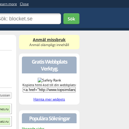
earn more
Close
Sök
Anmäl missbruk
Anmäl olämpligt innehåll
Gratis Webbplats
Verktyg.
Kopiera html-kod till din webbplats:
Russian
Hämta mer widgets
mes.ru
Populära Sökningar
atz.ru
liknande sidor