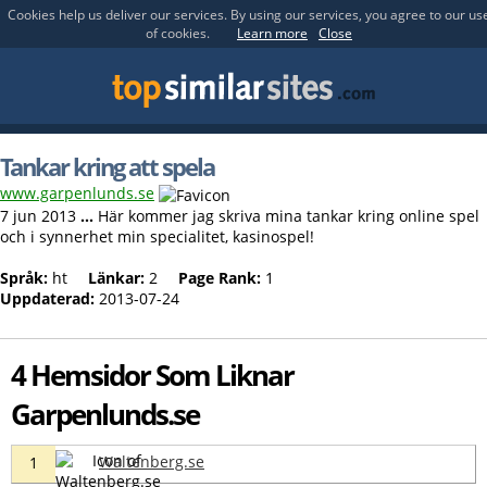
Cookies help us deliver our services. By using our services, you agree to our us
of cookies.
Learn more
Close
Tankar kring att spela
www.garpenlunds.se
7 jun 2013
...
Här kommer jag skriva mina tankar kring online spel
och i synnerhet min specialitet, kasinospel!
Språk:
ht
Länkar:
2
Page Rank:
1
Uppdaterad:
2013-07-24
4 Hemsidor Som Liknar
Garpenlunds.se
Waltenberg.se
1