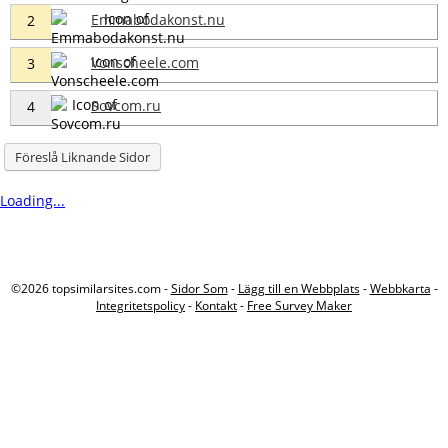
Emmabodakonst.nu
2
Vonscheele.com
3
Sovcom.ru
4
Föreslå Liknande Sidor
Loading...
©2026 topsimilarsites.com -
Sidor Som
-
Lägg till en Webbplats
-
Webbkarta
-
Integritetspolicy
-
Kontakt
-
Free Survey Maker