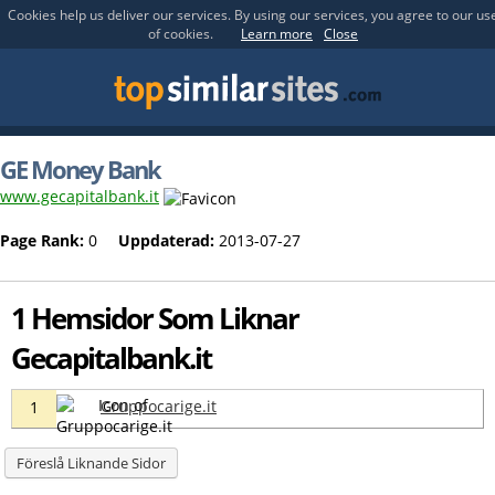
Cookies help us deliver our services. By using our services, you agree to our us
of cookies.
Learn more
Close
GE Money Bank
www.gecapitalbank.it
Page Rank:
0
Uppdaterad:
2013-07-27
1 Hemsidor Som Liknar
Gecapitalbank.it
Gruppocarige.it
1
Föreslå Liknande Sidor