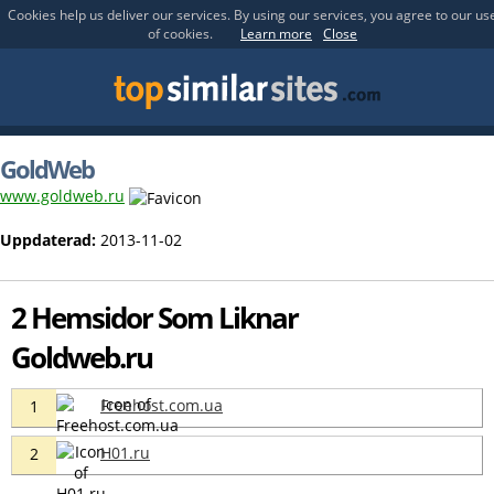
Cookies help us deliver our services. By using our services, you agree to our us
of cookies.
Learn more
Close
GoldWeb
www.goldweb.ru
Uppdaterad:
2013-11-02
2 Hemsidor Som Liknar
Goldweb.ru
Freehost.com.ua
1
H01.ru
2