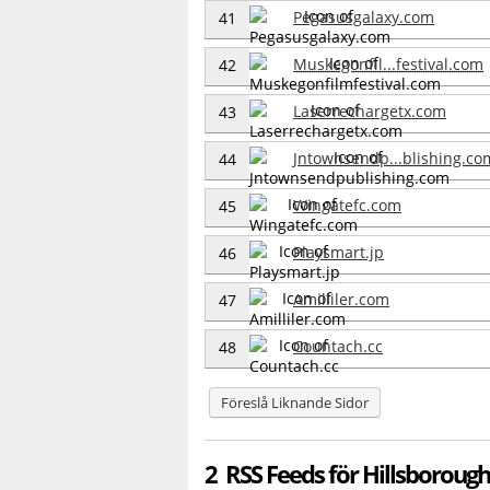
Pegasusgalaxy.com
41
Muskegonfil...festival.com
42
Laserrechargetx.com
43
Jntownsendp...blishing.co
44
Wingatefc.com
45
Playsmart.jp
46
Amilliler.com
47
Countach.cc
48
Föreslå Liknande Sidor
2 RSS Feeds för Hillsborou