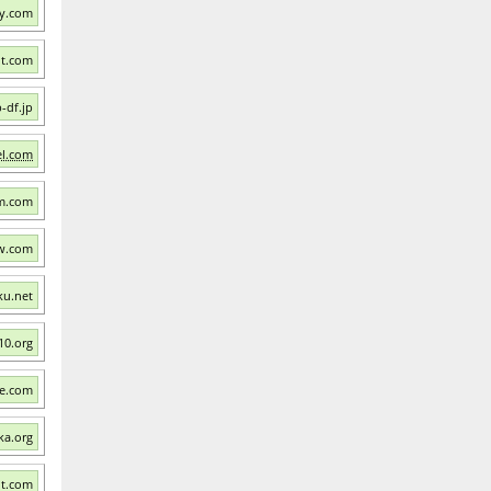
ry.com
ut.com
-df.jp
el.com
fm.com
w.com
ku.net
10.org
ve.com
ka.org
it.com