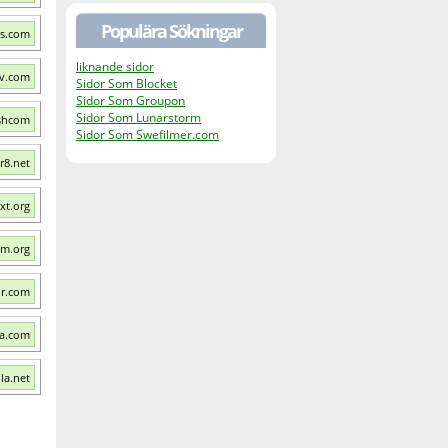
Populära Sökningar
ws.com
liknande sidor
v.com
Sidor Som Blocket
Sidor Som Groupon
Sidor Som Lunarstorm
ashcom
Sidor Som Swefilmer.com
r8.net
xt.org
sm.org
r.com
ra.com
la.net