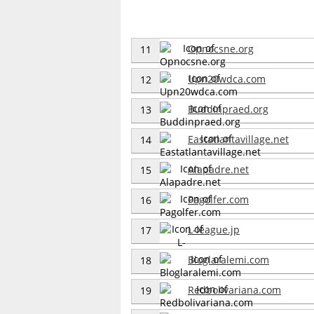
Opnocsne.org
11
Upn20wdca.com
12
Buddinpraed.org
13
Eastatlantavillage.net
14
Alapadre.net
15
Pagolfer.com
16
L-league.jp
17
Bloglaralemi.com
18
Redbolivariana.com
19