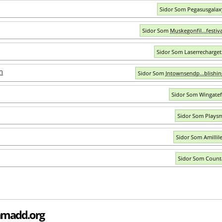
Sidor Som Pegasusgala
Sidor Som
Muskegonfil...festiv
Sidor Som Laserrecharge
m
Sidor Som
Jntownsendp...blishi
Sidor Som Wingate
Sidor Som Playsm
Sidor Som Amillil
Sidor Som Count
ghmadd.org