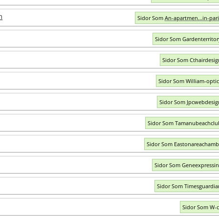
m
Sidor Som
An-apartmen...in-par
Sidor Som Gardenterrito
Sidor Som Cthairdesi
Sidor Som William-opti
Sidor Som Jpcwebdesi
Sidor Som Tamanubeachclu
Sidor Som Eastonareachamb
Sidor Som Geneexpressi
Sidor Som Timesguardi
Sidor Som W-cl