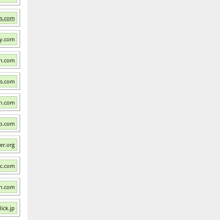
is.com
ry.com
gn.com
cs.com
gn.com
b.com
er.org
nc.com
an.com
ick.jp