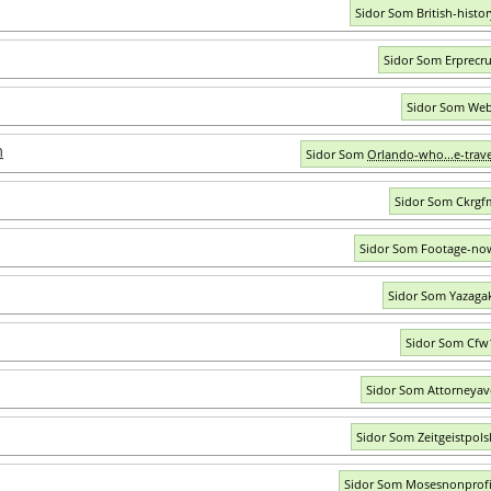
Sidor Som British-histo
Sidor Som Erprecr
Sidor Som Web
m
Sidor Som
Orlando-who...e-trav
Sidor Som Ckrg
Sidor Som Footage-no
Sidor Som Yazaga
Sidor Som Cfw
Sidor Som Attorneya
Sidor Som Zeitgeistpols
Sidor Som Mosesnonprof