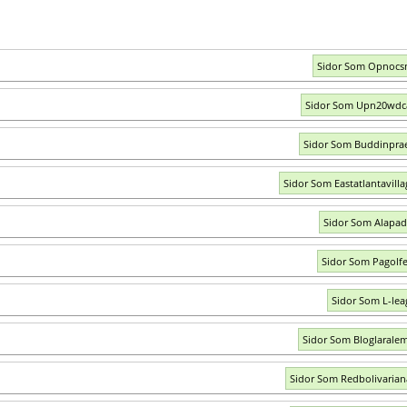
Sidor Som Opnocs
Sidor Som Upn20wdc
Sidor Som Buddinpra
Sidor Som Eastatlantavilla
Sidor Som Alapad
Sidor Som Pagolf
Sidor Som L-lea
Sidor Som Bloglarale
Sidor Som Redbolivaria