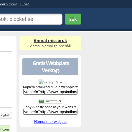
earn more
Close
Sök
Anmäl missbruk
Anmäl olämpligt innehåll
Gratis Webbplats
Verktyg.
Kopiera html-kod till din webbplats:
Copy & paste code at your website:
English
Hämta mer widgets
f.com