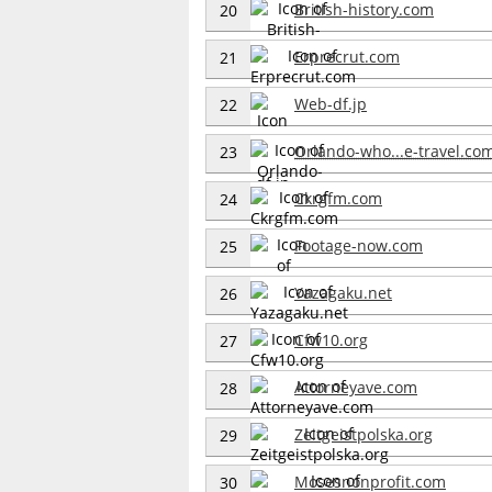
British-history.com
20
Erprecrut.com
21
Web-df.jp
22
Orlando-who...e-travel.co
23
Ckrgfm.com
24
Footage-now.com
25
Yazagaku.net
26
Cfw10.org
27
Attorneyave.com
28
Zeitgeistpolska.org
29
Mosesnonprofit.com
30