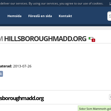
deliver our services. By using our services, you agree to our use of cookies.
L
Hemsida
Föreslå en sida
Kontakt
OM
HILLSBOROUGHMADD.ORG
3
aterad:
2013-07-26
集
llsboroughmadd.org
Sidor Som Mammoth-gol