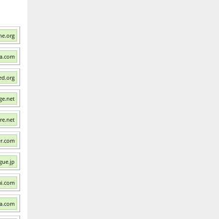
ne.org
a.com
ed.org
ge.net
re.net
er.com
gue.jp
mi.com
na.com