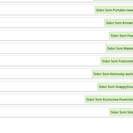
Sidor Som Portales-ne
Sidor Som Knowt
Sidor Som Fl
Sidor Som Maste
Sidor Som Fullconte
Sidor Som Kentucky-auti
Sidor Som Snappyhou
Sidor Som Economia-financie
Sidor Som Silsi