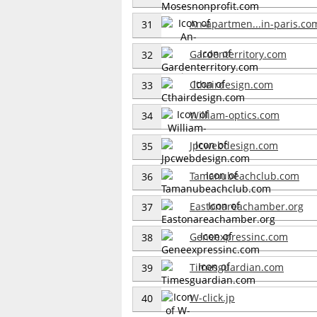
An-apartmen...in-paris.co
31
Gardenterritory.com
32
Cthairdesign.com
33
William-optics.com
34
Jpcwebdesign.com
35
Tamanubeachclub.com
36
Eastonareachamber.org
37
Geneexpressinc.com
38
Timesguardian.com
39
W-click.jp
40