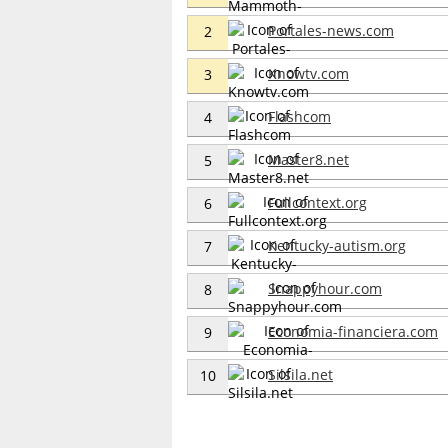
Portales-news.com
2
Knowtv.com
3
Flashcom
4
Master8.net
5
Fullcontext.org
6
Kentucky-autism.org
7
Snappyhour.com
8
Economia-financiera.com
9
Silsila.net
10