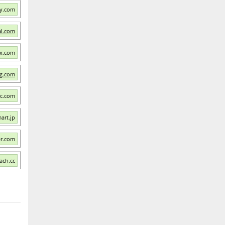
xy.com
al.com
tx.com
ng.com
fc.com
art.jp
er.com
ach.cc