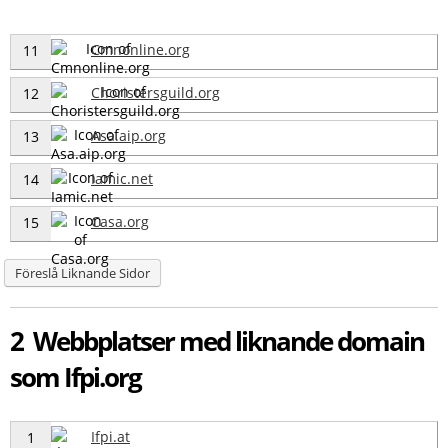
Cmnonline.org
11
Choristersguild.org
12
Asa.aip.org
13
Iamic.net
14
Casa.org
15
Föreslå Liknande Sidor
2 Webbplatser med liknande domain
som Ifpi.org
Ifpi.at
1