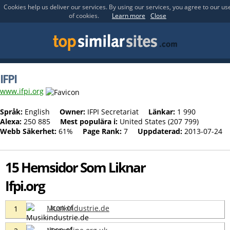
Cookies help us deliver our services. By using our services, you agree to our us
of cookies.
Learn more
Close
IFPI
www.ifpi.org
Språk:
English
Owner:
IFPI Secretariat
Länkar:
1 990
Alexa:
250 885
Mest populära i:
United States (207 799)
Webb Säkerhet:
61%
Page Rank:
7
Uppdaterad:
2013-07-24
15 Hemsidor Som Liknar
Ifpi.org
Musikindustrie.de
1