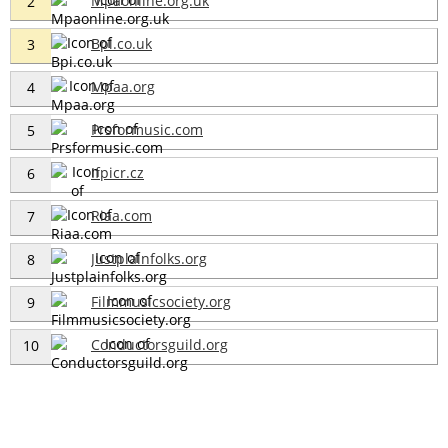
Mpaonline.org.uk
2
Bpi.co.uk
3
Mpaa.org
4
Prsformusic.com
5
Ifpicr.cz
6
Riaa.com
7
Justplainfolks.org
8
Filmmusicsociety.org
9
Conductorsguild.org
10