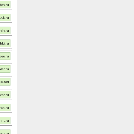
dos.ru
esk.ru
hin.ru
hki.ru
bee.ru
ler.ru
900.md
tar.ru
net.ru
mnt.ru
pnz.ru