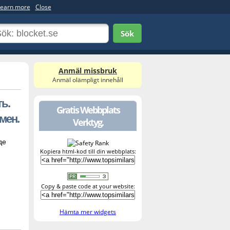
earn more
Close
Sök
Anmäl missbruk
Anmäl olämpligt innehåll
ь.
Gratis Webbplats
мен.
Verktyg.
де
Kopiera html-kod till din webbplats:
Copy & paste code at your website:
Hämta mer widgets