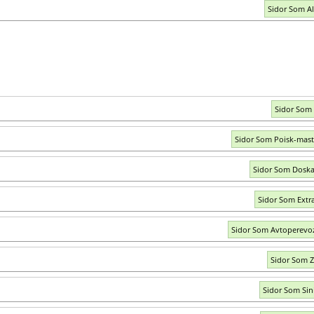
Sidor Som Al
Sidor Som
Sidor Som Poisk-mast
Sidor Som Doska
Sidor Som Extr
Sidor Som Avtoperevo
Sidor Som Z
Sidor Som Sini