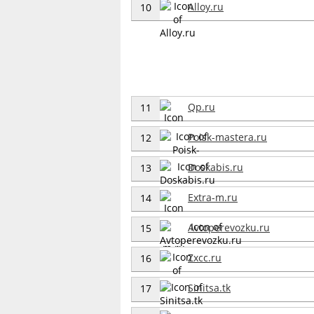
Alloy.ru
10
Qp.ru
11
Poisk-mastera.ru
12
Doskabis.ru
13
Extra-m.ru
14
Avtoperevozku.ru
15
Zxcc.ru
16
Sinitsa.tk
17