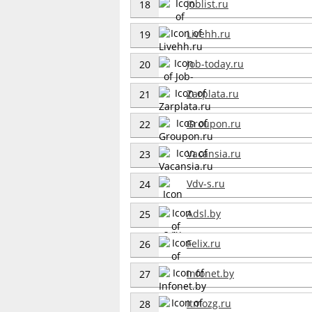
Joblist.ru
18
Livehh.ru
19
Job-today.ru
20
Zarplata.ru
21
Groupon.ru
22
Vacansia.ru
23
Vdv-s.ru
24
Adsl.by
25
Felix.ru
26
Infonet.by
27
Itmozg.ru
28