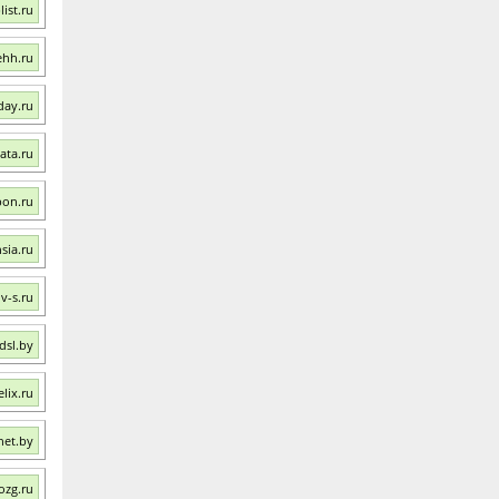
ist.ru
ehh.ru
day.ru
ata.ru
pon.ru
sia.ru
v-s.ru
dsl.by
lix.ru
net.by
ozg.ru