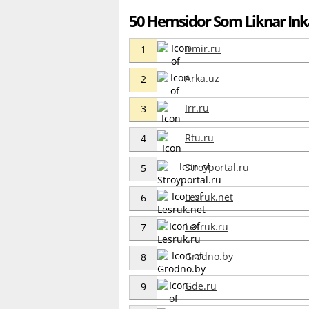
50 Hemsidor Som Liknar Ink
Dmir.ru
1
Arka.uz
2
Irr.ru
3
Rtu.ru
4
Stroyportal.ru
5
Lesruk.net
6
Lesruk.ru
7
Grodno.by
8
Gde.ru
9