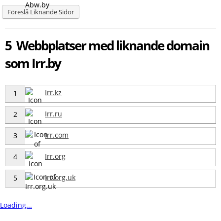
Föreslå Liknande Sidor
5 Webbplatser med liknande domain
som Irr.by
Irr.kz
1
Irr.ru
2
Irr.com
3
Irr.org
4
Irr.org.uk
5
Loading...