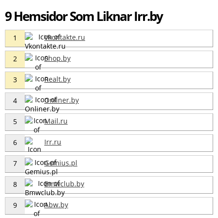
9 Hemsidor Som Liknar Irr.by
Vkontakte.ru
1
Shop.by
2
Realt.by
3
Onliner.by
4
Mail.ru
5
Irr.ru
6
Gemius.pl
7
Bmwclub.by
8
Abw.by
9