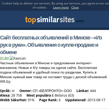
Cookies help us deliver our services. By using our services, you agree to our us
of cookies.
Learn more
Close
Сайт бесплатных объявлений в Минске - «Из
рук в руки». Объявления о купле-продаже и
обмене
irr.by
Частные объявления в Минске и предложения интернет-
магазинов. Новые и б/у товары на одном сайте. Бесплатная
подача объявлений и удобный поиск по разделам. Купить в
Минске нужный вам товар не составит труда с доской объявлений
IRR.by.
Språk:
sr
Owner:
СП «БЕЛПРОНТО» ООО
Länkar:
444
Alexa:
28 758
Mest populära i:
Belarus (63)
Webb Säkerhet:
91%
Page Rank:
6
Uppdaterad:
2013-08-17