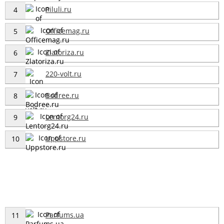
Piluli.ru
4
Officemag.ru
5
Zlatoriza.ru
6
220-volt.ru
7
Bodree.ru
8
Lentorg24.ru
9
Uppstore.ru
10
Parfums.ua
11