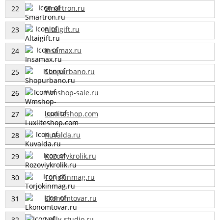
Smartron.ru
22
Altaigift.ru
23
Insamax.ru
24
Shopurbano.ru
25
Wmshop-sale.ru
26
Luxliteshop.com
27
Kuvalda.ru
28
Rozoviykrolik.ru
29
Torjokinmag.ru
30
Ekonomtovar.ru
31
Nelly-studio.ru
32