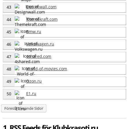
Designwall.com
43
Themekraft.com
44
Bmw.ru
45
Volkswagen.ru
46
4shared.com
47
World-of-movies.com
48
Ozon.ru
49
E1.ru
50
Föreslå Liknande Sidor
1 RSS Feeds för Klubkrasoti.ru