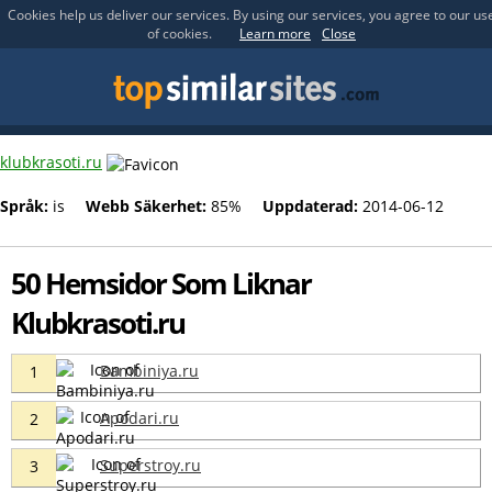
Cookies help us deliver our services. By using our services, you agree to our us
of cookies.
Learn more
Close
klubkrasoti.ru
Språk:
is
Webb Säkerhet:
85%
Uppdaterad:
2014-06-12
50 Hemsidor Som Liknar
Klubkrasoti.ru
Bambiniya.ru
1
Apodari.ru
2
Superstroy.ru
3