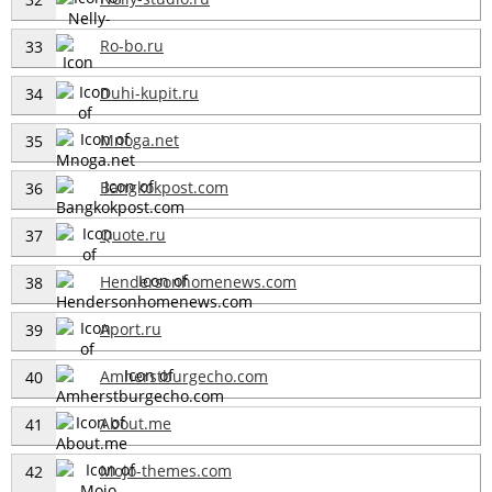
Ro-bo.ru
33
Duhi-kupit.ru
34
Mnoga.net
35
Bangkokpost.com
36
Quote.ru
37
Hendersonhomenews.com
38
Aport.ru
39
Amherstburgecho.com
40
About.me
41
Mojo-themes.com
42