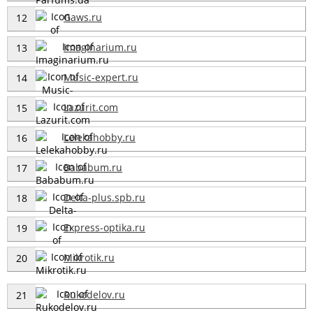
Gaws.ru
12
Imaginarium.ru
13
Music-expert.ru
14
Lazurit.com
15
Lelekahobby.ru
16
Bababum.ru
17
Delta-plus.spb.ru
18
Express-optika.ru
19
Mikrotik.ru
20
Rukodelov.ru
21