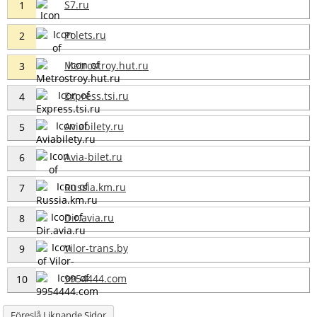
S7.ru
1
Polets.ru
2
Metrostroy.hut.ru
3
Express.tsi.ru
4
Aviabilety.ru
5
Avia-bilet.ru
6
Russia.km.ru
7
Dir.avia.ru
8
Vilor-trans.by
9
9954444.com
10
Föreslå Liknande Sidor