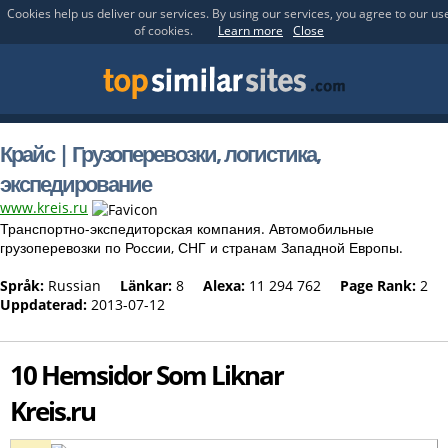
Cookies help us deliver our services. By using our services, you agree to our us
of cookies.
Learn more
Close
Крайс | Грузоперевозки, логистика,
экспедирование
www.kreis.ru
Транспортно-экспедиторская компания. Автомобильные
грузоперевозки по России, СНГ и странам Западной Европы.
Språk:
Russian
Länkar:
8
Alexa:
11 294 762
Page Rank:
2
Uppdaterad:
2013-07-12
10 Hemsidor Som Liknar
Kreis.ru