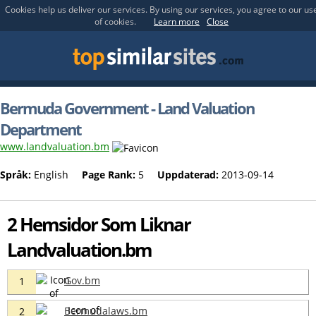
Cookies help us deliver our services. By using our services, you agree to our us
of cookies.
Learn more
Close
Bermuda Government - Land Valuation
Department
www.landvaluation.bm
Språk:
English
Page Rank:
5
Uppdaterad:
2013-09-14
2 Hemsidor Som Liknar
Landvaluation.bm
Gov.bm
1
Bermudalaws.bm
2