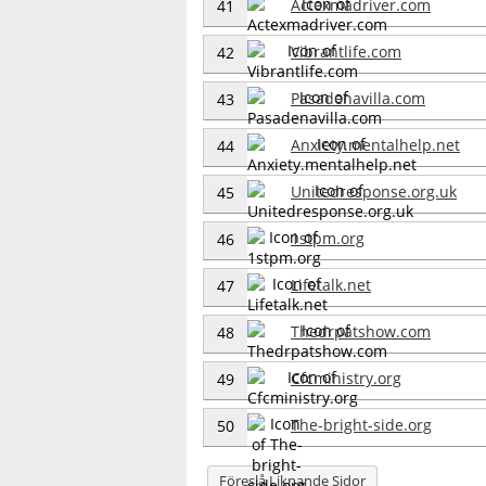
Actexmadriver.com
41
Vibrantlife.com
42
Pasadenavilla.com
43
Anxiety.mentalhelp.net
44
Unitedresponse.org.uk
45
1stpm.org
46
Lifetalk.net
47
Thedrpatshow.com
48
Cfcministry.org
49
The-bright-side.org
50
Föreslå Liknande Sidor