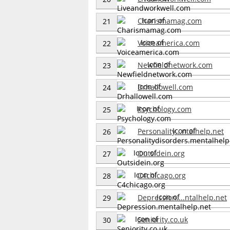
Charismamag.com
21
Voiceamerica.com
22
Newfieldnetwork.com
23
Drhallowell.com
24
Psychology.com
25
Personality...ntalhelp.net
26
Outsidein.org
27
C4chicago.org
28
Depression....ntalhelp.net
29
Seniority.co.uk
30