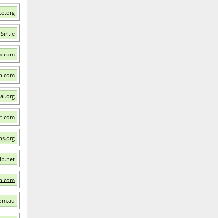
co.org
Sirl.ie
ix.com
h.com
al.org
rt.com
ns.org
lp.net
ion.com
com.au