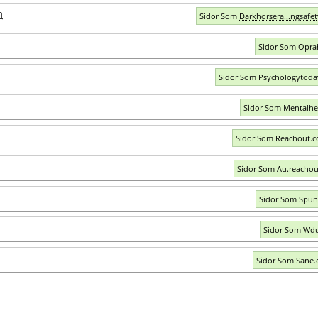
m
Sidor Som
Darkhorsera...ngsafe
Sidor Som Opra
Sidor Som Psychologytod
Sidor Som Mentalhe
Sidor Som Reachout.
Sidor Som Au.reacho
Sidor Som Spun
Sidor Som Wd
Sidor Som Sane.