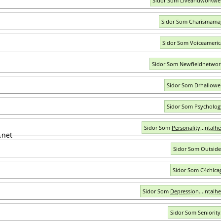
Sidor Som Liveandworkwe
Sidor Som Charismama
Sidor Som Voiceameri
Sidor Som Newfieldnetwo
Sidor Som Drhallowe
Sidor Som Psycholo
Sidor Som
Personality...ntalhe
Sidor Som Outside
Sidor Som C4chica
Sidor Som
Depression....ntalhe
Sidor Som Seniority