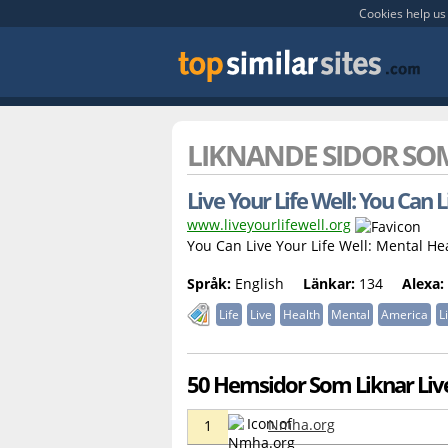
Cookies help us 
LIKNANDE SIDOR S
Live Your Life Well: You Can L
www.liveyourlifewell.org
You Can Live Your Life Well: Mental He
Språk:
English
Länkar:
134
Alexa:
Life
Live
Health
Mental
America
L
50 Hemsidor Som Liknar Live
Nmha.org
1