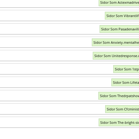
Sidor Som Actexmadriv
Sidor Som Vibrantli
Sidor Som Pasadenavil
Sidor Som Anxiety.mentalhe
Sidor Som Unitedresponse.
Sidor Som 1st
Sidor Som Lifeta
Sidor Som Thedrpatsho
Sidor Som Cfcminist
Sidor Som The-bright-si