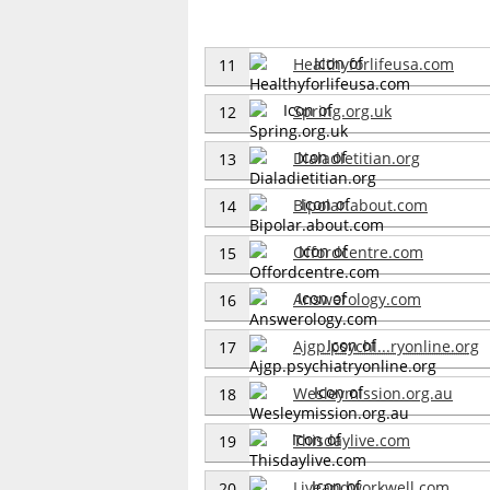
Healthyforlifeusa.com
11
Spring.org.uk
12
Dialadietitian.org
13
Bipolar.about.com
14
Offordcentre.com
15
Answerology.com
16
Ajgp.psychi...ryonline.org
17
Wesleymission.org.au
18
Thisdaylive.com
19
Liveandworkwell.com
20