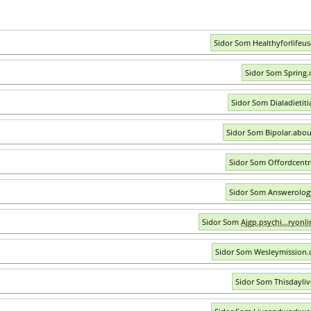
Sidor Som Healthyforlifeu
Sidor Som Spring.
Sidor Som Dialadietiti
Sidor Som Bipolar.abo
Sidor Som Offordcent
Sidor Som Answerolo
Sidor Som
Ajgp.psychi...ryonli
Sidor Som Wesleymission.
Sidor Som Thisdayli