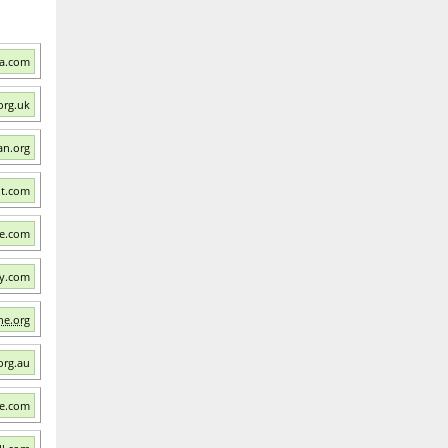
sa.com
org.uk
an.org
ut.com
re.com
gy.com
ne.org
org.au
ve.com