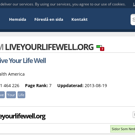
deliver our services. By using our services, you agree to our use of cookies.
L
Hemsida
Föreslå en sida
Kontakt
OM
LIVEYOURLIFEWELL.ORG
7
ive Your Life Well
alth America
1 464 226
Page Rank:
7
Uppdaterad:
2013-08-19
ive
Your
Life
yourlifewell.org
Sidor Som Nm