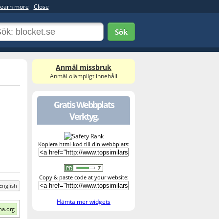
earn more
Close
Sök
Anmäl missbruk
Anmäl olämpligt innehåll
Gratis Webbplats
Verktyg.
Kopiera html-kod till din webbplats:
Copy & paste code at your website:
English
Hämta mer widgets
ha.org