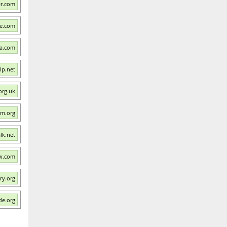
er.com
fe.com
la.com
lp.net
org.uk
pm.org
lk.net
w.com
ry.org
de.org