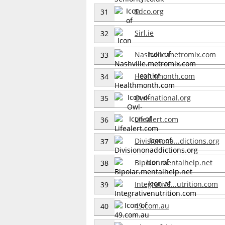
Sdco.org
31
Sirl.ie
32
Nashville.metromix.com
33
Healthmonth.com
34
Owl-national.org
35
Lifealert.com
36
Divisionona...dictions.org
37
Bipolar.mentalhelp.net
38
Integrative...utrition.com
39
49.com.au
40