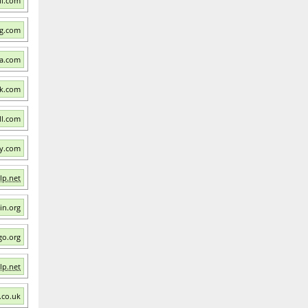
ll.com
g.com
ca.com
rk.com
ll.com
gy.com
lp.net
in.org
go.org
lp.net
.co.uk