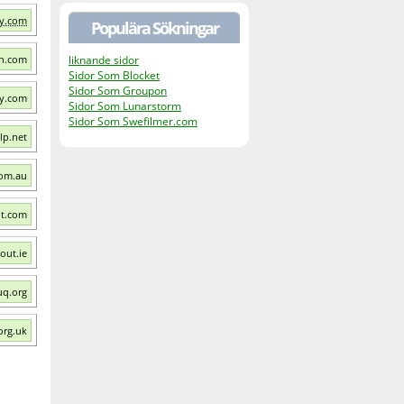
ty.com
Populära Sökningar
h.com
liknande sidor
Sidor Som Blocket
Sidor Som Groupon
ay.com
Sidor Som Lunarstorm
Sidor Som Swefilmer.com
lp.net
com.au
ut.com
out.ie
uq.org
org.uk