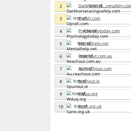
Darkhorsera...ngsafety.co
2
Oprah.com
3
Psychologytoday.com
4
Mentalhelp.net
5
Reachout.com.au
6
Au.reachout.com
7
Spunout.ie
8
Wduq.org
9
Sane.org.uk
10