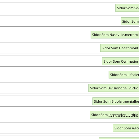
Sidor Som Sd
Sidor Som 
Sidor Som Nashville.metrom
Sidor Som Healthmont
Sidor Som Owl-nation
Sidor Som Lifeale
Sidor Som
Divisionona...dictio
Sidor Som Bipolar.mentalhe
Sidor Som
Integrative...utrit
Sidor Som 49.